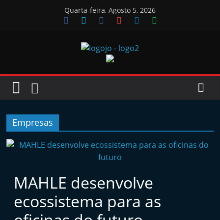
Skip
Quarta-feira, Agosto 5, 2026
to
content
Jornal
das
Oficinas
Empresas
J
o
r
MAHLE desenvolve
n
ecossistema para as
a
l
oficinas do futuro