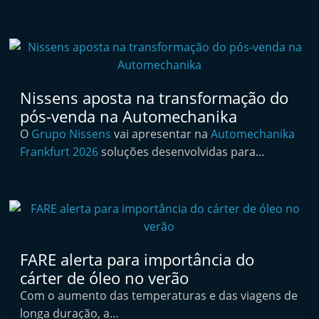
t
e
r
m
a
Nissens aposta na transformação do
r
pós-venda na Automechanika
k
O
Grupo Nissens
vai apresentar na
Automechanika
e
Frankfurt 2026
soluções desenvolvidas para…
t
A
u
t
o
FARE alerta para importância do
m
cárter de óleo no verão
ó
Com o aumento das temperaturas e das viagens de
v
longa duração, a…