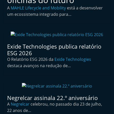
i
A
MAHLE Lifecycle and Mobility
está a desenvolver
n
um ecossistema integrado para…
d
e
p
e
Exide Technologies publica relatório
n
ESG 2026
d
O Relatório ESG 2026 da
Exide Technologies
e
destaca avanços na redução de…
n
t
e
d
o
Negrelcar assinala 22.º aniversário
A
A
Negrelcar
celebrou, no passado dia 23 de julho,
22 anos de…
f