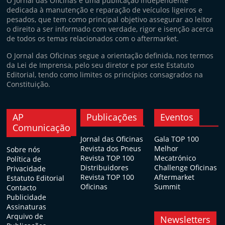
O Jornal das Oficinas é uma publicação independente
dedicada à manutenção e reparação de veículos ligeiros e
pesados, que tem como principal objetivo assegurar ao leitor
o direito a ser informado com verdade, rigor e isenção acerca
de todos os temas relacionados com o aftermarket.
O Jornal das Oficinas segue a orientação definida, nos termos
da Lei de Imprensa, pelo seu diretor e por este Estatuto
Editorial, tendo como limites os princípios consagrados na
Constituição.
AP
Publicações
Eventos
Comunicação
Jornal das Oficinas
Gala TOP 100
Revista dos Pneus
Melhor
Sobre nós
Revista TOP 100
Mecatrónico
Política de
Distribuidores
Challenge Oficinas
Privacidade
Revista TOP 100
Aftermarket
Estatuto Editorial
Oficinas
Summit
Contacto
Publicidade
Assinaturas
Arquivo de
Newsletters