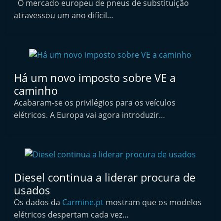
O mercado europeu de pneus de substituição
i
atravessou um ano difícil…
n
d
e
p
Há um novo imposto sobre VE a
e
caminho
n
Acabaram-se os privilégios para os veículos
d
elétricos. A Europa vai agora introduzir…
e
n
t
e
d
Diesel continua a liderar procura de
o
usados
A
Os dados da
Carmine.pt
mostram que os modelos
elétricos despertam cada vez…
f