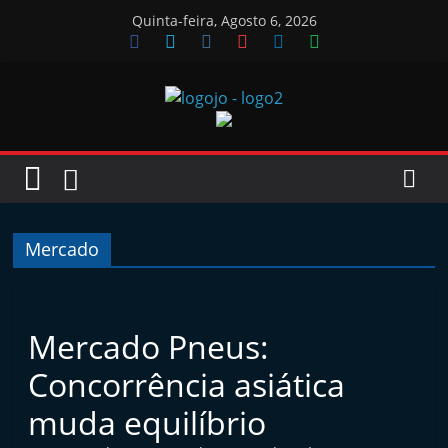
Skip
Quinta-feira, Agosto 6, 2026
to
content
Jornal
das
Oficinas
Mercado
J
o
Mercado Pneus:
r
Concorrência asiática
n
a
muda equilíbrio
l