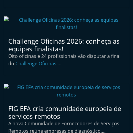
t
e
r
m
a
Challenge Oficinas 2026: conheça as
r
equipas finalistas!
k
Oito oficinas e 24 profissionais vão disputar a final
e
do
Challenge Oficinas
…
t
A
u
t
o
FIGIEFA cria comunidade europeia de
m
serviços remotos
ó
A nova Comunidade de Fornecedores de Serviços
v
Remotos reúne empresas de diagnóstico,…