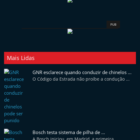
i
n
d
PUB
e
p
e
n
Mais Lidas
d
GNR esclarece quando conduzir de chinelos ...
e
O Código da Estrada não proíbe a condução ...
n
t
e
d
o
A
Bosch testa sistema de pilha de ...
f
A Bosch iniciou, em Madrid, a primeira