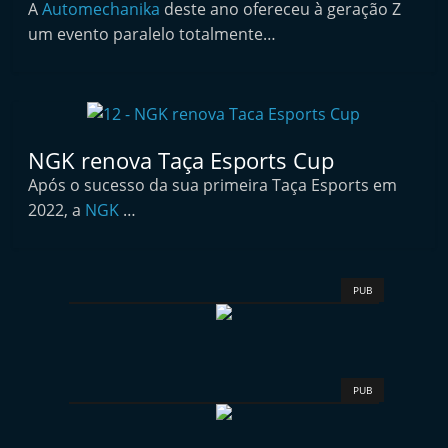
A
Automechanika
deste ano ofereceu à geração Z
i
um evento paralelo totalmente…
n
d
e
p
e
NGK renova Taça Esports Cup
n
Após o sucesso da sua primeira Taça Esports em
2022, a
NGK
…
d
e
n
PUB
t
e
d
o
PUB
A
f