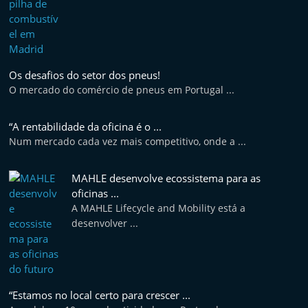
e
l
e
m
Os desafios do setor dos pneus!
P
O mercado do comércio de pneus em Portugal ...
o
r
“A rentabilidade da oficina é o ...
Num mercado cada vez mais competitivo, onde a ...
t
u
MAHLE desenvolve ecossistema para as
g
oficinas ...
a
A MAHLE Lifecycle and Mobility está a
l
desenvolver ...
“Estamos no local certo para crescer ...