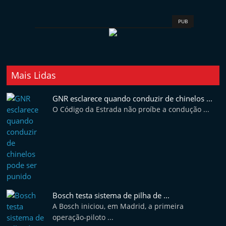
t
e
PUB
r
m
a
Mais Lidas
r
k
GNR esclarece quando conduzir de chinelos ...
e
O Código da Estrada não proíbe a condução ...
t
A
u
t
o
m
Bosch testa sistema de pilha de ...
ó
A Bosch iniciou, em Madrid, a primeira
operação-piloto ...
v