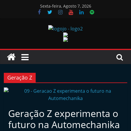
Skip
Sexta-feira, Agosto 7, 2026
to
content
Jornal
das
Oficinas
Geração Z
J
o
r
Geração Z experimenta o
n
a
futuro na Automechanika
l