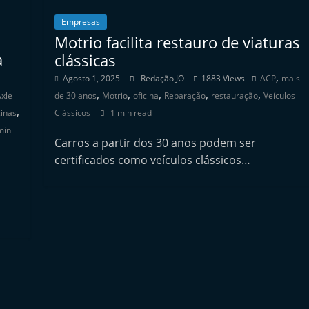
Empresas
Motrio facilita restauro de viaturas
a
clássicas
,
Agosto 1, 2025
Redação JO
1883 Views
ACP
mais
,
,
,
,
,
Axle
de 30 anos
Motrio
oficina
Reparação
restauração
Veículos
,
cinas
Clássicos
1 min read
min
Carros a partir dos 30 anos podem ser
certificados como veículos clássicos…