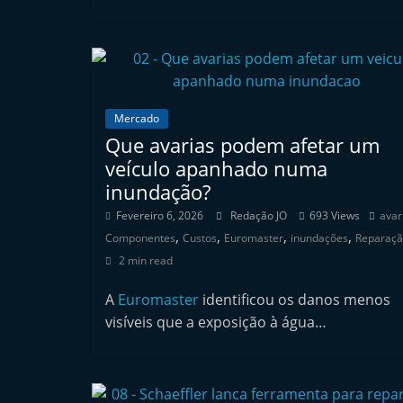
n
d
e
p
e
Mercado
Que avarias podem afetar um
n
veículo apanhado numa
d
inundação?
e
Fevereiro 6, 2026
Redação JO
693 Views
avar
n
,
,
,
,
Componentes
Custos
Euromaster
inundações
Reparaç
t
2 min read
e
d
A
Euromaster
identificou os danos menos
o
visíveis que a exposição à água…
A
f
t