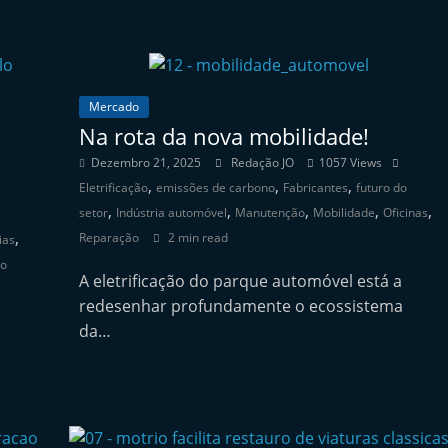
Mercado
Na rota da nova mobilidade!
Dezembro 21, 2025
Redação JO
1057 Views
,
,
,
Eletrificação
emissões de carbono
Fabricantes
futuro do
,
,
,
,
,
setor
Indústria automóvel
Manutenção
Mobilidade
Oficinas
,
Reparação
2 min read
ias
ão
A eletrificação do parque automóvel está a
redesenhar profundamente o ecossistema
da…