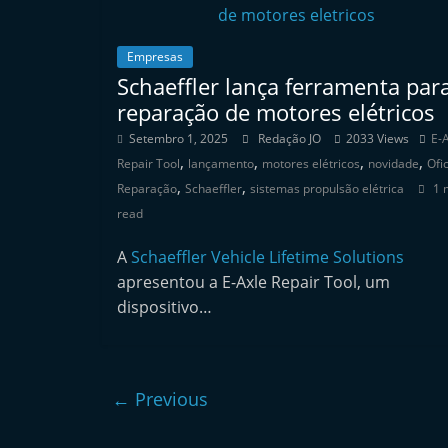
e
r
Empresas
m
Schaeffler lança ferramenta par
a
reparação de motores elétricos
r
Setembro 1, 2025
Redação JO
2033 Views
E-
k
,
,
,
,
Repair Tool
lançamento
motores elétricos
novidade
Ofi
e
,
,
Reparação
Schaeffler
sistemas propulsão elétrica
1 
t
read
A
A
Schaeffler Vehicle Lifetime Solutions
u
apresentou a E-Axle Repair Tool, um
t
dispositivo…
o
m
ó
← Previous
v
e