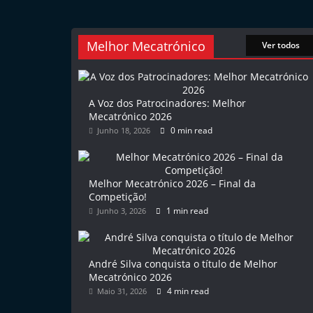
l
e
Melhor Mecatrónico
Ver todos
m
P
o
A Voz dos Patrocinadores: Melhor
r
Mecatrónico 2026
t
0 min read
Junho 18, 2026
u
g
Melhor Mecatrónico 2026 – Final da
a
Competição!
l
1 min read
Junho 3, 2026
André Silva conquista o título de Melhor
Mecatrónico 2026
4 min read
Maio 31, 2026