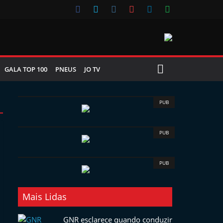
GALA TOP 100
PNEUS
JO TV
PUB
PUB
PUB
Mais Lidas
GNR esclarece quando conduzir