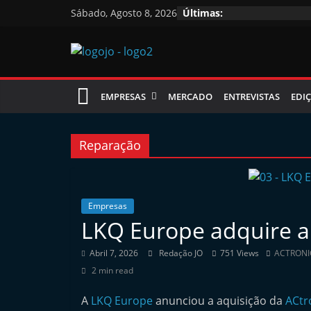
Skip
Sábado, Agosto 8, 2026
Últimas:
to
content
Jornal
EMPRESAS
MERCADO
ENTREVISTAS
EDIÇ
das
Oficinas
Reparação
J
o
Empresas
LKQ Europe adquire a
r
n
Abril 7, 2026
Redação JO
751 Views
ACTRONI
a
2 min read
l
A
LKQ Europe
anunciou a aquisição da
ACtr
i