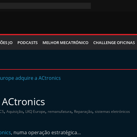
ÕES JO
PODCASTS
MELHOR MECATRÓNICO
CHALLENGE OFICINAS
 ACtronics
,
,
,
,
,
CS
Aquisição
LKQ Europe
remanufatura
Reparação
sistemas eletrónicos
onics
, numa operação estratégica…