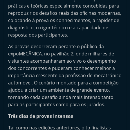
e
práticas e teóricas especialmente concebidas para
l
reproduzir os desafios reais das oficinas modernas,
colocando à prova os conhecimentos, a rapidez de
e
diagnóstico, o rigor técnico e a capacidade de
m
resposta dos participantes.
P
o
As provas decorreram perante o público da
r
expoMECÂNICA, no pavilhão 2, onde milhares de
visitantes acompanharam ao vivo o desempenho
t
dos concorrentes e puderam conhecer melhor a
u
importância crescente da profissão de mecatrónico
g
automóvel. O cenário montado para a competição
a
ajudou a criar um ambiente de grande evento,
l
tornando cada desafio ainda mais intenso tanto
para os participantes como para os jurados.
Três dias de provas intensas
Tal como nas edições anteriores, oito finalistas