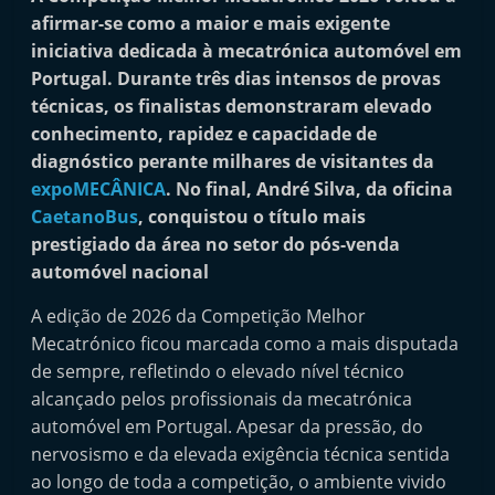
i
afirmar-se como a maior e mais exigente
n
iniciativa dedicada à mecatrónica automóvel em
Portugal. Durante três dias intensos de provas
d
técnicas, os finalistas demonstraram elevado
e
conhecimento, rapidez e capacidade de
p
diagnóstico perante milhares de visitantes da
e
expoMECÂNICA
. No final, André Silva, da oficina
n
CaetanoBus
, conquistou o título mais
d
prestigiado da área no setor do pós-venda
e
automóvel nacional
n
A edição de 2026 da Competição Melhor
t
Mecatrónico ficou marcada como a mais disputada
e
de sempre, refletindo o elevado nível técnico
d
alcançado pelos profissionais da mecatrónica
o
automóvel em Portugal. Apesar da pressão, do
A
nervosismo e da elevada exigência técnica sentida
f
ao longo de toda a competição, o ambiente vivido