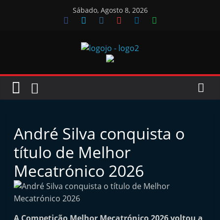
Skip
Sábado, Agosto 8, 2026
to
content
Jornal
das
Oficinas
André Silva conquista o
J
título de Melhor
o
Mecatrónico 2026
r
n
a
l
A Competição Melhor Mecatrónico 2026 voltou a