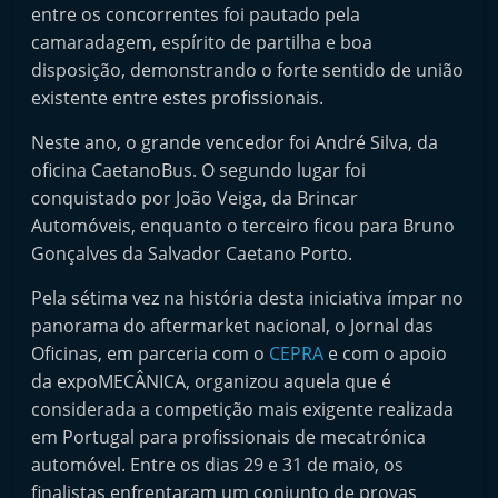
entre os concorrentes foi pautado pela
t
camaradagem, espírito de partilha e boa
e
disposição, demonstrando o forte sentido de união
r
existente entre estes profissionais.
m
a
Neste ano, o grande vencedor foi André Silva, da
oficina CaetanoBus. O segundo lugar foi
r
conquistado por João Veiga, da Brincar
k
Automóveis, enquanto o terceiro ficou para Bruno
e
Gonçalves da Salvador Caetano Porto.
t
A
Pela sétima vez na história desta iniciativa ímpar no
panorama do aftermarket nacional, o Jornal das
u
Oficinas, em parceria com o
CEPRA
e com o apoio
t
da expoMECÂNICA, organizou aquela que é
o
considerada a competição mais exigente realizada
m
em Portugal para profissionais de mecatrónica
ó
automóvel. Entre os dias 29 e 31 de maio, os
v
finalistas enfrentaram um conjunto de provas