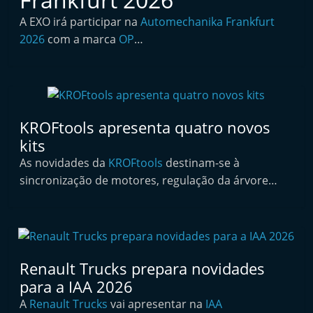
i
A EXO irá participar na
Automechanika Frankfurt
n
2026
com a marca
OP
…
d
e
p
e
KROFtools apresenta quatro novos
n
kits
d
As novidades da
KROFtools
destinam-se à
e
sincronização de motores, regulação da árvore…
n
t
e
d
o
Renault Trucks prepara novidades
para a IAA 2026
A
A
Renault Trucks
vai apresentar na
f
IAA