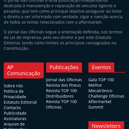
O Jornal das Oficinas é uma publicação independente
dedicada à manutenção e reparação de veículos ligeiros e
pesados, que tem como principal objetivo assegurar ao leitor
o direito a ser informado com verdade, rigor e isenção acerca
de todos os temas relacionados com o aftermarket.
O Jornal das Oficinas segue a orientação definida, nos termos
da Lei de Imprensa, pelo seu diretor e por este Estatuto
Editorial, tendo como limites os princípios consagrados na
Constituição.
AP
Publicações
Eventos
Comunicação
Jornal das Oficinas
Gala TOP 100
Revista dos Pneus
Melhor
Sobre nós
Revista TOP 100
Mecatrónico
Política de
Distribuidores
Challenge Oficinas
Privacidade
Revista TOP 100
Aftermarket
Estatuto Editorial
Oficinas
Summit
Contacto
Publicidade
Assinaturas
Arquivo de
Newsletters