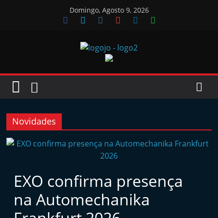
Skip
Domingo, Agosto 9, 2026
to
content
Jornal
das
Oficinas
Novidades
J
o
r
EXO confirma presença
n
na Automechanika
a
l
Frankfurt 2026