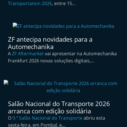
Transportation 2026
, entre 15…
t
e
r
m
a
ZF antecipa novidades para a
r
Automechanika
k
A
ZF Aftermarket
vai apresentar na Automechanika
e
Frankfurt 2026 novas soluções digitais,…
t
A
u
t
o
Salão Nacional do Transporte 2026
m
arranca com edição solidária
ó
O
9.º Salão Nacional do Transporte
abriu esta
v
sexta-feira, em Pombal, e…