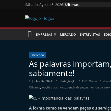
Skip
Sábado, Agosto 8, 2026
Últimas:
to
content
Jornal
EMPRESAS
MERCADO
ENTREVISTAS
EDIÇ
das
Oficinas
Mercado
As palavras importam,
J
sabiamente!
o
r
Junho 16, 2024
Redação JO
1120 Views
abord
,
,
,
n
Oficinas
opções positivas
venda de peças
venda de servi
a
l
A forma como se vendem peças ou serviço
i