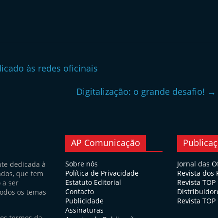
cado às redes oficinais
Digitalização: o grande desafio!
→
AP Comunicação
Publica
Sobre nós
Jornal das O
nte dedicada à
Política de Privacidade
Revista dos
ados, que tem
Estatuto Editorial
Revista TOP
 a ser
Contacto
Distribuidor
todos os temas
Publicidade
Revista TOP 
Assinaturas
nos termos da