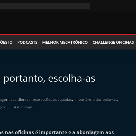
ÕES JO
PODCASTS
MELHOR MECATRÓNICO
CHALLENGE OFICINAS
 portanto, escolha-as
,
,
,
agem aos clientes
expressões adequadas
Importância das palavras
ços
4 min read
s nas oficinas é importante e a abordagem aos