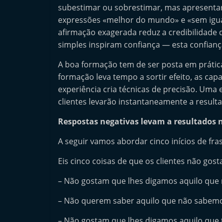
subestimar ou sobrestimar, mas apresentar 
e
expressões «melhor do mundo» e «sem igu
r
afirmação exagerada reduz a credibilidade
m
simples inspiram confiança — esta confianç
a
A boa formação tem de ser posta em prática;
r
formação leva tempo a sortir efeito, as ca
k
experiência cria técnicas de precisão. Uma
e
clientes levarão instantaneamente a result
t
A
Respostas negativas levam a resultados 
u
A seguir vamos abordar cinco inícios de fra
t
Eis cinco coisas de que os clientes não gos
o
m
– Não gostam que lhes digamos aquilo que
ó
– Não querem saber aquilo que não sabemo
v
e
– Não gostam que lhes digamos aquilo que 