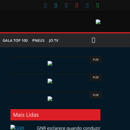
GALA TOP 100
PNEUS
JO TV
PUB
PUB
PUB
Mais Lidas
GNR esclarece quando conduzir