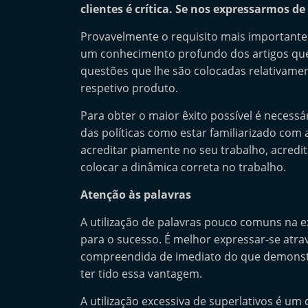
clientes é crítica. Se nos expressarmos d
n
d
Provavelmente o requisito mais important
e
um conhecimento profundo dos artigos que 
p
questões que lhe são colocadas relativamente
respetivo produto.
e
n
Para obter o maior êxito possível é neces
d
das políticas como estar familiarizado com
e
acreditar piamente no seu trabalho, acredit
n
colocar a dinâmica correta no trabalho.
t
Atenção às palavras
e
A utilização de palavras pouco comuns na 
d
para o sucesso. É melhor expressar-se atra
o
compreendida de imediato do que demonst
A
ter tido essa vantagem.
f
A utilização excessiva de superlativos é um
t