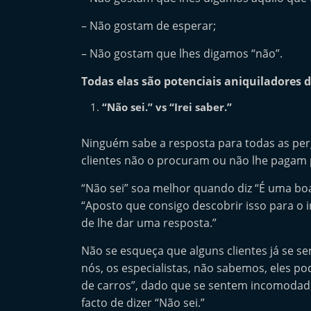
l
– Não gostam de esperar;
e
m
– Não gostam que lhes digamos “não”.
P
Todas elas são potenciais aniquiladores 
o
“Não sei.” vs “Irei saber.”
r
t
Ninguém sabe a resposta para todas as pe
u
clientes não o procuram ou não lhe pagam p
g
a
“Não sei” soa melhor quando diz “É uma boa
“Aposto que consigo descobrir isso para o 
l
de lhe dar uma resposta.”
Não se esqueça que alguns clientes já se s
nós, os especialistas, não sabemos, eles 
de carros”, dado que se sentem incomodado
facto de dizer “Não sei.”