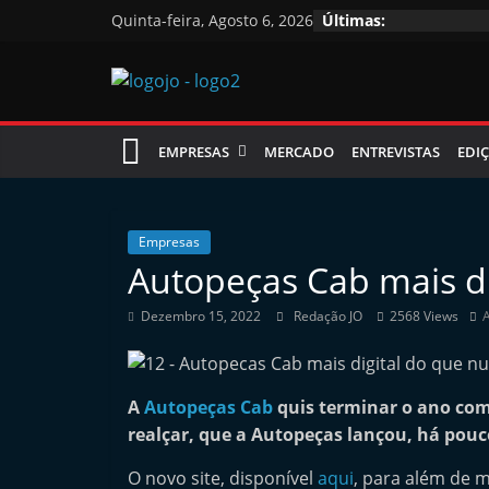
Skip
Quinta-feira, Agosto 6, 2026
Últimas:
to
content
Jornal
EMPRESAS
MERCADO
ENTREVISTAS
EDIÇ
das
Oficinas
Empresas
Autopeças Cab mais di
J
Dezembro 15, 2022
Redação JO
2568 Views
o
r
n
A
Autopeças Cab
quis terminar o ano com
a
realçar, que a Autopeças lançou, há po
l
O novo site, disponível
aqui
, para além de 
i