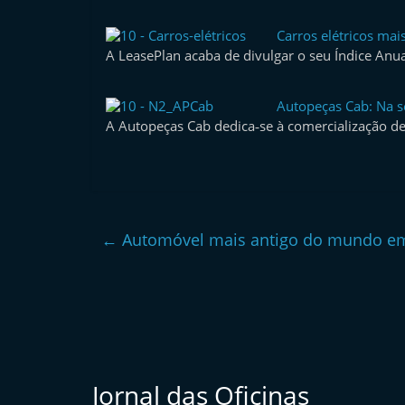
e
Carros elétricos mai
r
A LeasePlan acaba de divulgar o seu Índice Anu
m
a
Autopeças Cab: Na s
r
A Autopeças Cab dedica­‑se à comercialização d
k
e
t
A
←
Automóvel mais antigo do mundo em 
u
t
o
m
ó
v
Jornal das Oficinas
e