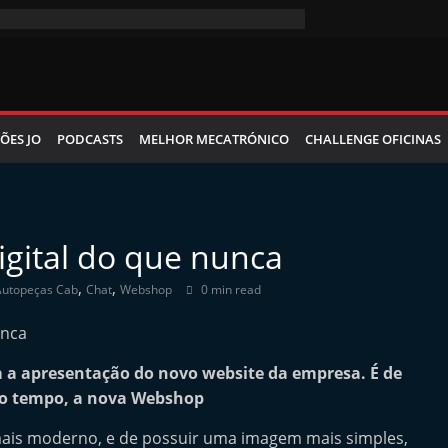
ÕES JO
PODCASTS
MELHOR MECATRÓNICO
CHALLENGE OFICINAS
gital do que nunca
,
,
Autopeças Cab
Chat
Webshop
0 min read
 a apresentação do novo website da empresa. É de
uco tempo, a nova Webshop
mais moderno, e de possuir uma imagem mais simples,