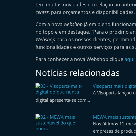
tem muitas novidades em relação ao anteri
n
center
, para orçamentos e disponibilidades.
d
e
Com a nova
webshop
já em pleno funcioname
p
no topo e em destaque. “Para o próximo ano
Webshop
para os nossos clientes, permiti
e
funcionalidades e outros serviços para as s
n
d
Para conhecer a nova Webshop clique
aqui.
e
Notícias relacionadas
n
t
Visoparts mais digit
e
A Visoparts lançou 
d
digital apresenta-se com…
o
A
MEWA mais sustentá
Nos últimos 12 mes
f
empresas de produç
t