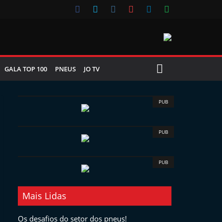
GALA TOP 100
PNEUS
JO TV
PUB
PUB
PUB
Mais Lidas
Os desafios do setor dos pneus!