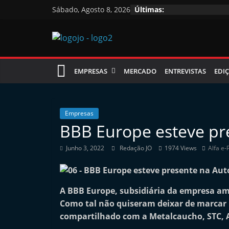
Skip
Sábado, Agosto 8, 2026
Últimas:
to
content
Jornal
EMPRESAS
MERCADO
ENTREVISTAS
EDIÇ
das
Oficinas
Empresas
BBB Europe esteve pr
J
Junho 3, 2022
Redação JO
1974 Views
Alfa e-
o
r
n
A BBB Europe, subsidiária da empresa am
a
Como tal não quiseram deixar de marca
l
compartilhado com a Metalcaucho, STC, Al
i