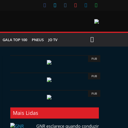
GALA TOP 100
PNEUS
JO TV
PUB
PUB
PUB
Mais Lidas
GNR esclarece quando conduzir