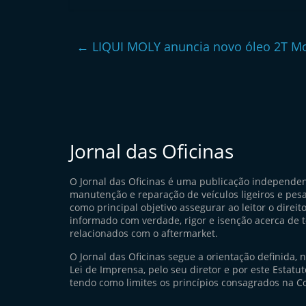
l
e
←
LIQUI MOLY anuncia novo óleo 2T Mo
m
P
o
r
t
Jornal das Oficinas
u
g
O Jornal das Oficinas é uma publicação independe
a
manutenção e reparação de veículos ligeiros e pes
l
como principal objetivo assegurar ao leitor o direito
informado com verdade, rigor e isenção acerca de 
relacionados com o aftermarket.
O Jornal das Oficinas segue a orientação definida, 
Lei de Imprensa, pelo seu diretor e por este Estatuto
tendo como limites os princípios consagrados na Co