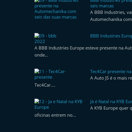
BBB Industries pre
e
seis marcas
A BBB Industries, va
r
Automechanika com 
m
a
BBB Industries Euro
r
2022
k
A BBB Industries Europe esteve presente na A
e
onde…
t
A
Tec4Car presente na
A Auto JS é o mais r
u
Tec4Car.…
t
o
Já é Natal na KYB Eu
m
A KYB Europe quer q
ó
oficinas entrem no…
v
e