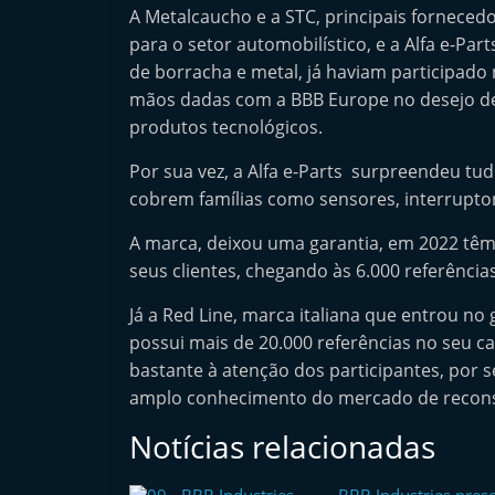
A Metalcaucho e a STC, principais fornece
n
para o setor automobilístico, e a Alfa e-P
d
de borracha e metal, já haviam participado
e
mãos dadas com a BBB Europe no desejo d
p
produtos tecnológicos.
e
Por sua vez, a Alfa e-Parts surpreendeu tu
n
cobrem famílias como sensores, interruptore
d
e
A marca, deixou uma garantia, em 2022 têm
n
seus clientes, chegando às 6.000 referência
t
Já a Red Line, marca italiana que entrou n
e
possui mais de 20.000 referências no seu 
d
bastante à atenção dos participantes, por s
o
amplo conhecimento do mercado de recons
A
Notícias relacionadas
f
t