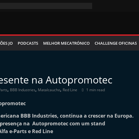
ÕES JO
PODCASTS
MELHOR MECATRÓNICO
CHALLENGE OFICINAS
esente na Autopromotec
,
,
,
Parts
BBB Industries
Matalcaucho
Red Line
1 min read
ericana BBB Industries, continua a crescer na Europa.
r presença na Autopromotec com um stand
fa e-Parts e Red Line