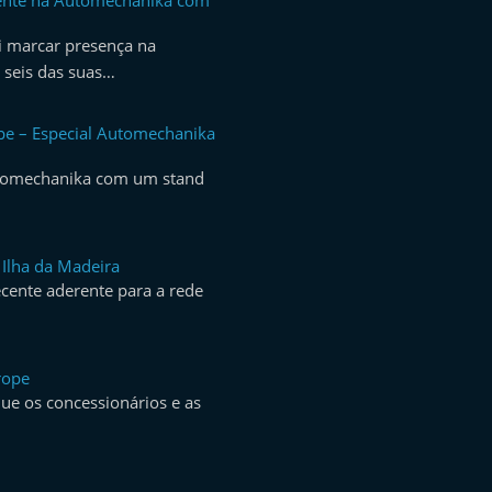
sente na Automechanika com
i marcar presença na
seis das suas…
pe – Especial Automechanika
utomechanika com um stand
 Ilha da Madeira
ecente aderente para a rede
rope
ue os concessionários e as