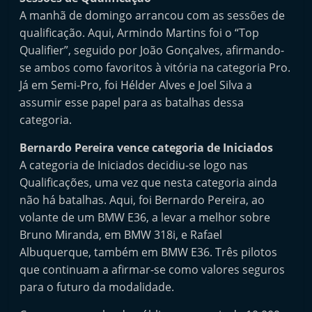
e
A manhã de domingo arrancou com as sessões de
l
qualificação. Aqui, Armindo Martins foi o “Top
e
Qualifier”, seguido por João Gonçalves, afirmando-
se ambos como favoritos à vitória na categoria Pro.
m
Já em Semi-Pro, foi Hélder Alves e Joel Silva a
P
assumir esse papel para as batalhas dessa
o
categoria.
r
t
Bernardo Pereira vence categoria de Iniciados
A categoria de Iniciados decidiu-se logo nas
u
Qualificações, uma vez que nesta categoria ainda
g
não há batalhas. Aqui, foi Bernardo Pereira, ao
a
volante de um BMW E36, a levar a melhor sobre
l
Bruno Miranda, em BMW 318i, e Rafael
Albuquerque, também em BMW E36. Três pilotos
que continuam a afirmar-se como valores seguros
para o futuro da modalidade.