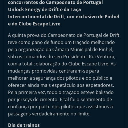
concorrentes do Campeonato de Portugal
i
Unlock Energy de Drift e da Taça
n
Intercontinental de Drift, um exclusivo de Pinhel
d
e do Clube Escape Livre
e
A quinta prova do Campeonato de Portugal de Drift
p
teve como pano de fundo um traçado melhorado
e
pela organização da Câmara Municipal de Pinhel,
n
sob os comandos do seu Presidente, Rui Ventura,
d
com a total colaboração do Clube Escape Livre. As
e
mudanças promovidas centraram-se para
n
melhorar a segurança dos pilotos e do público e
t
oferecer ainda mais espetáculo aos espetadores.
Pela primeira vez, todo o traçado esteve balizado
e
por jerseys de cimento. E tal foi o sentimento de
d
confiança por parte dos pilotos que assistimos a
o
passagens verdadeiramente no limite.
A
f
Dia de treinos