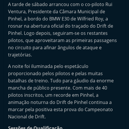
A tarde de sábado arrancou com o co-piloto Rui
t
Ventura, Presidente da Câmara Municipal de
e
Pinhel, a bordo do BMW E30 de Wilfried Roy, a
r
rosnar na abertura oficial do traçado do Drift de
m
Pinhel. Logo depois, seguiram-se os restantes
a
pilotos, que aproveitaram as primeiras passagens
r
no circuito para afinar ângulos de ataque e
k
trajetórias.
e
A noite foi iluminada pelo espetáculo
t
proporcionado pelos pilotos e pelas muitas
A
batalhas de treino. Tudo para gáudio da enorme
u
mancha de público presente. Com mais de 40
t
pilotos inscritos, um recorde em Pinhel, a
o
animação noturna do Drift de Pinhel continua a
m
marcar pela positiva esta prova do Campeonato
Nacional de Drift.
ó
v
Sessões de Qualificação