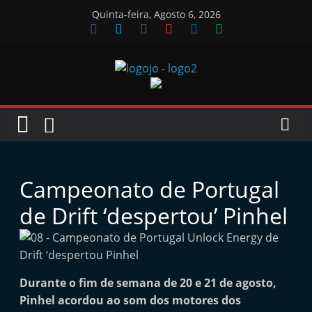
Skip
Quinta-feira, Agosto 6, 2026
to
content
Jornal
das
Oficinas
Campeonato de Portugal
J
de Drift ‘despertou’ Pinhel
o
r
n
Durante o fim de semana de 20 e 21 de agosto,
a
Pinhel acordou ao som dos motores dos
l