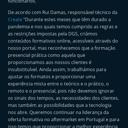
funcionários.
t
De acordo com Rui Damas, responsável técnico da
e
Create
“Durante estes meses que têm durado a
r
pandemia e nos quais temos cumprido as regras e
m
as restrições impostas pela DGS, criámos
a
conteúdos formativos online, acessíveis através do
r
nosso portal, mas reconhecemos que a formação
k
presencial prática como aquela que
e
proporcionamos aos nossos clientes é
t
insubstituível. Ainda assim, trabalhámos para
A
ajustar os formatos e proporcionar uma
experiência mista entre o teórico e o prático, o
u
remoto e o presencial, pois não devemos ignorar
t
os sinais dos tempos, as necessidades dos clientes,
o
mas também as possibilidades que a tecnologia
m
nos abre. Queremos continuar na liderança da
ó
oferta formativa no aftermarket em Portugal e para
v
isso temos que proporcionar a melhor experiência