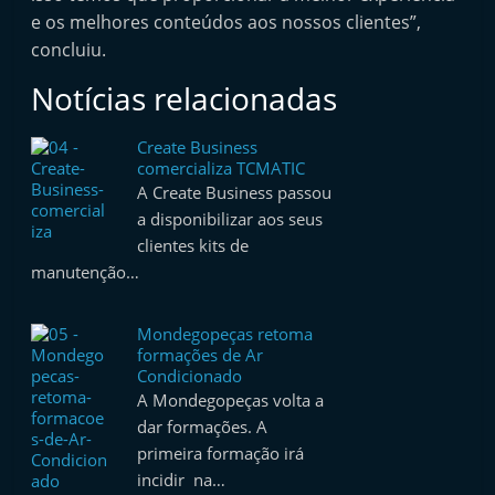
e
e os melhores conteúdos aos nossos clientes”,
l
concluiu.
e
Notícias relacionadas
m
P
Create Business
comercializa TCMATIC
o
A Create Business passou
r
a disponibilizar aos seus
t
clientes kits de
u
manutenção…
g
a
Mondegopeças retoma
formações de Ar
l
Condicionado
A Mondegopeças volta a
dar formações. A
primeira formação irá
incidir na…