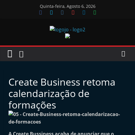
Skip
Quinta-feira, Agosto 6, 2026
to
content
Jornal
das
Oficinas
Create Business retoma
J
calendarização de
o
formações
r
n
a
l
A Create Bussiness acaba de anunciar que o