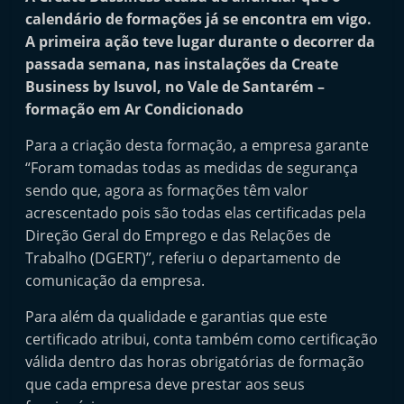
i
calendário de formações já se encontra em vigo.
n
A primeira ação teve lugar durante o decorrer da
passada semana, nas instalações da Create
d
Business by Isuvol, no Vale de Santarém –
e
formação em Ar Condicionado
p
e
Para a criação desta formação, a empresa garante
n
“Foram tomadas todas as medidas de segurança
sendo que, agora as formações têm valor
d
acrescentado pois são todas elas certificadas pela
e
Direção Geral do Emprego e das Relações de
n
Trabalho (DGERT)”, referiu o departamento de
t
comunicação da empresa.
e
Para além da qualidade e garantias que este
d
certificado atribui, conta também como certificação
o
válida dentro das horas obrigatórias de formação
A
que cada empresa deve prestar aos seus
f