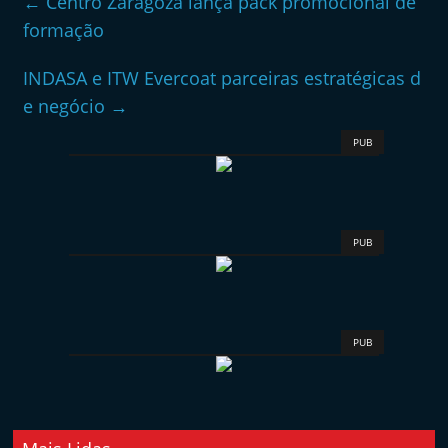
←
Centro Zaragoza lança pack promocional de
formação
INDASA e ITW Evercoat parceiras estratégicas d
e negócio
→
PUB
PUB
PUB