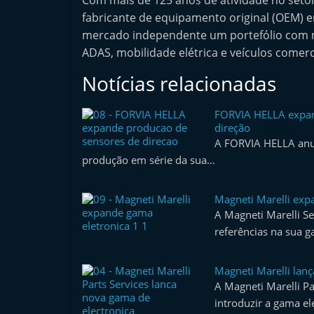
Com mais de 125 anos de atividade no seto
e
fabricante de equipamento original (OEM) e
r
mercado independente um portefólio com m
m
ADAS, mobilidade elétrica e veículos comerc
a
Notícias relacionadas
r
k
FORVIA HELLA expan
direção
e
A FORVIA HELLA anu
t
produção em série da sua…
A
u
Magneti Marelli exp
t
A Magneti Marelli S
o
referências na sua 
m
ó
Magneti Marelli lan
A Magneti Marelli P
v
introduzir a gama el
e