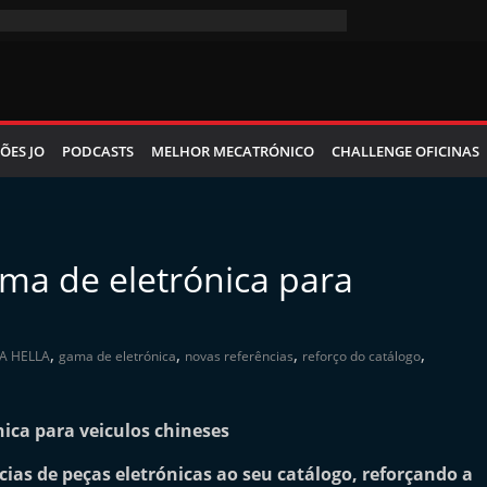
ÕES JO
PODCASTS
MELHOR MECATRÓNICO
CHALLENGE OFICINAS
ama de eletrónica para
,
,
,
,
A HELLA
gama de eletrónica
novas referências
reforço do catálogo
ias de peças eletrónicas ao seu catálogo, reforçando a