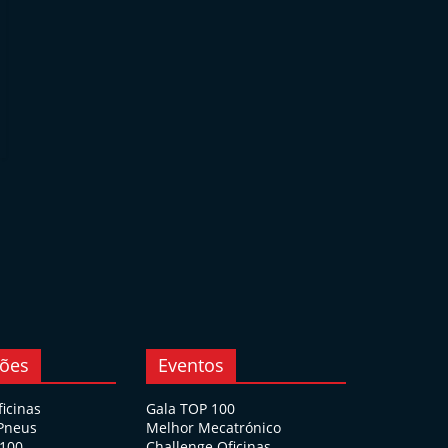
ções
Eventos
ficinas
Gala TOP 100
 Pneus
Melhor Mecatrónico
 100
Challenge Oficinas