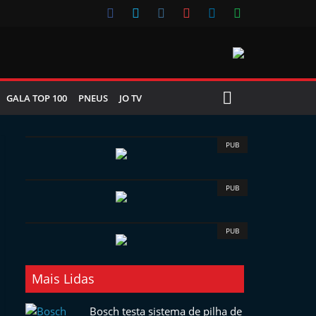
GALA TOP 100
PNEUS
JO TV
PUB
PUB
PUB
Mais Lidas
Bosch testa sistema de pilha de