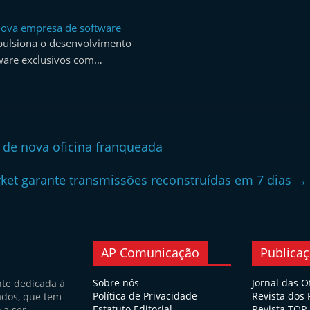
nova empresa de software
ulsiona o desenvolvimento
ware exclusivos com…
de nova oficina franqueada
rket garante transmissões reconstruídas em 7 dias
→
AP Comunicação
Publica
Sobre nós
Jornal das O
nte dedicada à
Política de Privacidade
Revista dos
ados, que tem
Estatuto Editorial
Revista TOP
 a ser