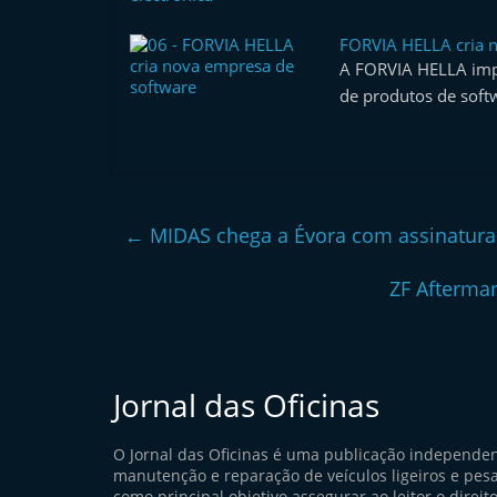
l
FORVIA HELLA cria 
e
A FORVIA HELLA imp
m
de produtos de soft
P
o
r
t
←
MIDAS chega a Évora com assinatura 
u
g
ZF Afterma
a
l
Jornal das Oficinas
O Jornal das Oficinas é uma publicação independe
manutenção e reparação de veículos ligeiros e pes
como principal objetivo assegurar ao leitor o direito