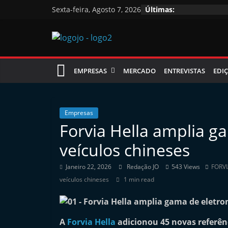
Skip
Sexta-feira, Agosto 7, 2026
Últimas:
to
content
Jornal
EMPRESAS
MERCADO
ENTREVISTAS
EDIÇ
das
Oficinas
Empresas
Forvia Hella amplia g
J
veículos chineses
o
r
Janeiro 22, 2026
Redação JO
543 Views
FORVI
n
veículos chineses
1 min read
a
l
A
Forvia Hella
adicionou 45 novas referênc
i