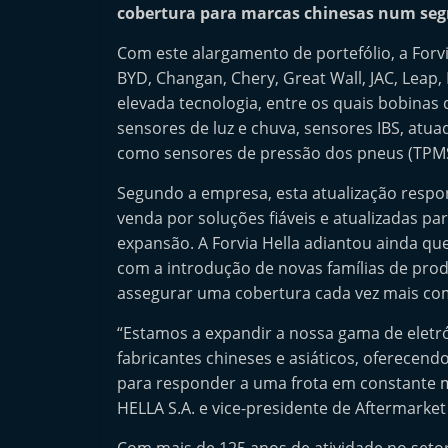
cobertura para marcas chinesas num seg
n
d
Com este alargamento de portefólio, a Forv
e
BYD, Changan, Chery, Great Wall, JAC, Leap,
p
elevada tecnologia, entre os quais bobinas 
sensores de luz e chuva, sensores IBS, atu
e
como sensores de pressão dos pneus (TPMS
n
d
Segundo a empresa, esta atualização resp
e
venda por soluções fiáveis e atualizadas p
n
expansão. A Forvia Hella adiantou ainda qu
com a introdução de novas famílias de prod
t
assegurar uma cobertura cada vez mais co
e
d
“Estamos a expandir a nossa gama de eletró
o
fabricantes chineses e asiáticos, oferecendo
A
para responder a uma frota em constante m
HELLA S.A. e vice-presidente de Aftermarket
f
t