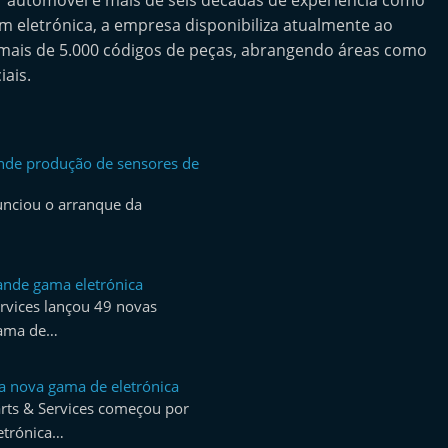
r automóvel e mais de seis décadas de experiência como
m eletrónica, a empresa disponibiliza atualmente ao
ais de 5.000 códigos de peças, abrangendo áreas como
iais.
de produção de sensores de
nciou o arranque da
ande gama eletrónica
ervices lançou 49 novas
gama de…
ça nova gama de eletrónica
arts & Services começou por
etrónica…