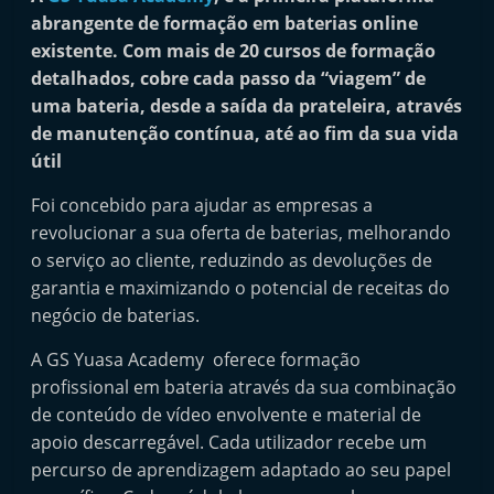
i
abrangente de formação em baterias online
n
existente. Com mais de 20 cursos de formação
detalhados, cobre cada passo da “viagem” de
d
uma bateria, desde a saída da prateleira, através
e
de manutenção contínua, até ao fim da sua vida
p
útil
e
n
Foi concebido para ajudar as empresas a
revolucionar a sua oferta de baterias, melhorando
d
o serviço ao cliente, reduzindo as devoluções de
e
garantia e maximizando o potencial de receitas do
n
negócio de baterias.
t
e
A GS Yuasa Academy oferece formação
profissional em bateria através da sua combinação
d
de conteúdo de vídeo envolvente e material de
o
apoio descarregável. Cada utilizador recebe um
A
percurso de aprendizagem adaptado ao seu papel
f