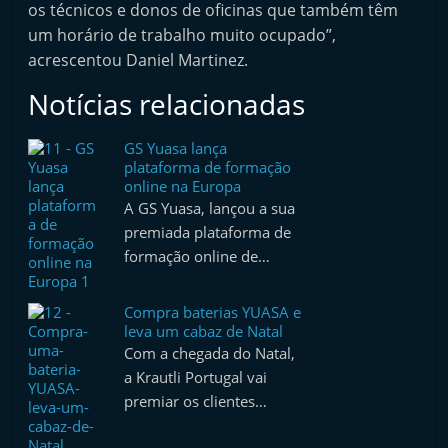
os técnicos e donos de oficinas que também têm
e
um horário de trabalho muito ocupado”,
l
acrescentou Daniel Martinez.
e
Notícias relacionadas
m
P
GS Yuasa lança
o
plataforma de formação
r
online na Europa
A GS Yuasa, lançou a sua
t
premiada plataforma de
u
formação online de…
g
a
Compra baterias YUASA e
l
leva um cabaz de Natal
Com a chegada do Natal,
a Krautli Portugal vai
premiar os clientes…