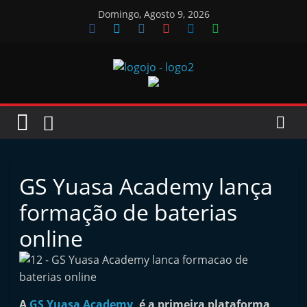
Skip
Domingo, Agosto 9, 2026
to
content
Jornal
das
Oficinas
GS Yuasa Academy lança
J
formação de baterias
o
online
r
n
a
l
A
GS Yuasa Academy
, é a primeira plataforma