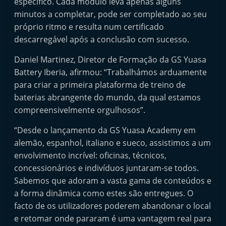
específico. Cada módulo leva apenas alguns
t
minutos a completar, pode ser completado ao seu
e
próprio ritmo e resulta num certificado
r
descarregável após a conclusão com sucesso.
m
Daniel Martinez, Diretor de Formação da GS Yuasa
a
Battery Iberia, afirmou: “Trabalhámos arduamente
r
para criar a primeira plataforma de treino de
k
baterias abrangente do mundo, da qual estamos
e
compreensivelmente orgulhosos”.
t
“Desde o lançamento da GS Yuasa Academy em
A
alemão, espanhol, italiano e sueco, assistimos a um
u
envolvimento incrível: oficinas, técnicos,
t
concessionários e indivíduos juntaram-se todos.
o
Sabemos que adoram a vasta gama de conteúdos e
m
a forma dinâmica como estes são entregues. O
ó
facto de os utilizadores poderem abandonar o local
e retomar onde pararam é uma vantagem real para
v