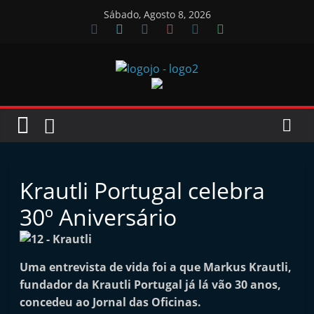
Skip
Sábado, Agosto 8, 2026
to
content
Jornal
das
Oficinas
Krautli Portugal celebra
J
30º Aniversário
o
r
n
Uma entrevista de vida foi a que Markus Krautli,
fundador da Krautli Portugal já lá vão 30 anos,
a
concedeu ao Jornal das Oficinas.
l