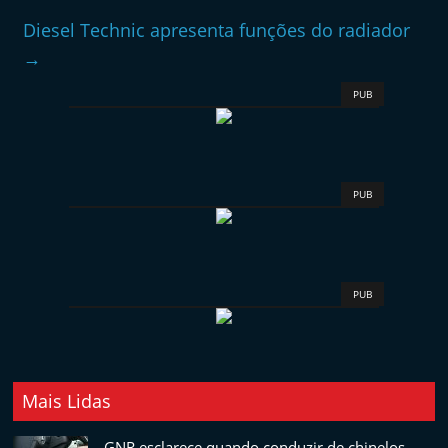
Diesel Technic apresenta funções do radiador
→
PUB
PUB
PUB
Mais Lidas
GNR esclarece quando conduzir de chinelos ...