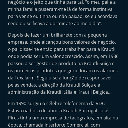
negócio e o jeito que tinha para tal, “o meu pai e a
e
minha família puseram-me lá de forma instintiva
l
para ver se eu tinha ou não paixão, se eu acordava
e
cedo ou se ficava a dormir até ao meio dia”.
m
Depois de fazer um brilharete com a pequena
P
empresa, onde alcançou bons valores de negócio,
o
o pai disse-lhe então para trabalhar para a Krautli
r
onde podia ser um valor acrescido. Assim, em 1986
t
passou a ser gestor de produto na Krautli Suíça e
u
os primeiros produtos que geriu foram os alarmes
g
da Texalarm. Seguiu-se a função de responsável
a
pelas vendas, a direção da Krautli Suíça e a
administração da Krautli Itália e Krautli Bélgica…
l
Em 1990 surgiu o célebre telefonema da VDO.
Estava na hora de abrir a Krautli Portugal. José
Pires tinha uma empresa de tacógrafos, em alta na
época, chamada Interforte Comercial, com