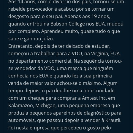
Aos 14 anos, com o divórcio dos pais, tornou-se um
t
rebelde provocador e acabou por se tornar um
e
desgosto para o seu pai. Apenas aos 19 anos,
r
quando entrou na Babson College nos EUA, mudou
m
por completo. Aprendeu muito, quase tudo o que
a
sabe e ganhou juízo.
Entretanto, depois de ter deixado de estudar,
r
começou a trabalhar para a VDO, na Virginia, EUA,
k
no departamento comercial. Na sequência tornou-
e
se vendedor da VDO, uma marca que ninguém
t
conhecia nos EUA e quando fez a sua primeira
A
venda de maior valor achou-se o máximo. Algum
u
tempo depois, o pai deu-lhe uma oportunidade
t
com um cheque para comprar a Amtest Inc. em
o
Kalamazoo, Michigan, uma pequena empresa que
m
produzia pequenos aparelhos de diagnóstico para
automóveis, que passou depois a vender à Krautli.
ó
Foi nesta empresa que percebeu o gosto pelo
v