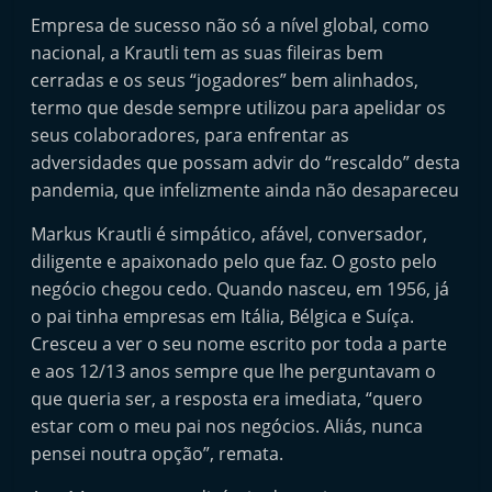
i
Empresa de sucesso não só a nível global, como
n
nacional, a Krautli tem as suas fileiras bem
d
cerradas e os seus “jogadores” bem alinhados,
termo que desde sempre utilizou para apelidar os
e
seus colaboradores, para enfrentar as
p
adversidades que possam advir do “rescaldo” desta
e
pandemia, que infelizmente ainda não desapareceu
n
d
Markus Krautli é simpático, afável, conversador,
diligente e apaixonado pelo que faz. O gosto pelo
e
negócio chegou cedo. Quando nasceu, em 1956, já
n
o pai tinha empresas em Itália, Bélgica e Suíça.
t
Cresceu a ver o seu nome escrito por toda a parte
e
e aos 12/13 anos sempre que lhe perguntavam o
d
que queria ser, a resposta era imediata, “quero
o
estar com o meu pai nos negócios. Aliás, nunca
A
pensei noutra opção”, remata.
f