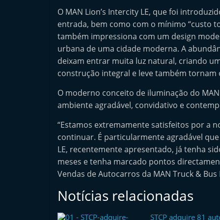
l
O MAN Lion’s Intercity LE, que foi introduz
e
entrada, bem como com o mínimo “custo to
também impressiona com um design moder
m
urbana de uma cidade moderna. A abundânci
P
deixam entrar muita luz natural, criando um
o
construção integral e leve também tornam o 
r
t
O moderno conceito de iluminação do MAN L
ambiente agradável, convidativo e contem
u
g
“Estamos extremamente satisfeitos por a n
a
continuar. É particularmente agradável que
l
LE, recentemente apresentado, já tenha si
meses e tenha marcado pontos directament
Vendas de Autocarros da MAN Truck & Bus
Notícias relacionadas
STCP adquire 81 au