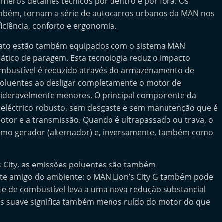
úmeros detalhes técnicos por dentro e por fora. Os
ambém, tornam a série de autocarros urbanos da MAN nos
ficiência, conforto e ergonomia.
rato estão também equipados com o sistema MAN
mático de paragem. Esta tecnologia reduz o impacto
ombustível é reduzido através do armazenamento de
poluentes ao desligar completamente o motor de
ideravelmente menores. O principal componente da
 eléctrico robusto, sem desgaste e sem manutenção que é
motor e a transmissão. Quando é ultrapassado ou trava, o
mo gerador (alternador) e, inversamente, também como
 City, as emissões poluentes são também
ente amigo do ambiente: o MAN Lion’s City G também pode
te de combustível leva a uma nova redução substancial
s suave significa também menos ruído do motor do que