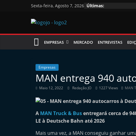
Skip
Sexta-feira, Agosto 7, 2026
Últimas:
to
content
Jornal
EMPRESAS
MERCADO
ENTREVISTAS
EDIÇ
das
Oficinas
Empresas
MAN entrega 940 auto
J
Maio 12, 2022
Redação JO
1227 Views
MAN T
o
r
n
A
MAN Truck & Bus
entregará cerca de 94
a
LE à Deutsche Bahn até 2026
l
Mais uma vez, a MAN conseguiu ganhar uma
i