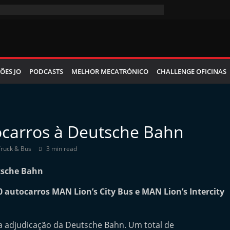
ÕES JO
PODCASTS
MELHOR MECATRÓNICO
CHALLENGE OFICINAS
carros à Deutsche Bahn
ruck & Bus
3 min read
0 autocarros MAN Lion’s City Bus e MAN Lion’s Intercity
 adjudicação da Deutsche Bahn. Um total de