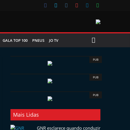
GALA TOP 100
PNEUS
JO TV
PUB
PUB
PUB
Mais Lidas
GNR esclarece quando conduzir