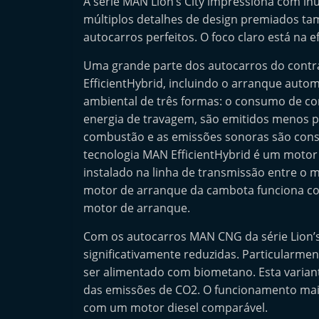
A série MAN Lion’s City impressiona com in
e
múltiplos detalhes de design premiados t
r
autocarros perfeitos. O foco claro está na e
m
Uma grande parte dos autocarros do cont
a
EfficientHybrid, incluindo o arranque auto
r
ambiental de três formas: o consumo de c
k
energia de travagem, são emitidos menos 
e
combustão e as emissões sonoras são cons
t
tecnologia MAN EfficientHybrid é um motor
instalado na linha de transmissão entre o 
A
motor de arranque da cambota funciona co
u
motor de arranque.
t
o
Com os autocarros MAN CNG da série Lion’s
m
significativamente reduzidas. Particularm
ser alimentado com biometano. Esta varian
ó
das emissões de CO2. O funcionamento mai
v
com um motor diesel comparável.
e