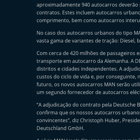
aproximadamente 940 autocarros deverão se
n
contratos. Estes incluem autocarros urbano
d
comprimento, bem como autocarros interurb
e
p
No caso dos autocarros urbanos do tipo M
vasta gama de variantes de tração: Diesel,
e
n
Com cerca de 420 milhões de passageiros 
d
transporte em autocarro da Alemanha. A D
e
distritos e cidades independentes. A adjudi
n
custos do ciclo de vida e, por conseguinte
futuro, os novos autocarros MAN serão ut
t
um segundo fornecedor de autocarros eléct
e
d
“A adjudicação do contrato pela Deutsche
o
confirma que os nossos autocarros urbano
A
convincentes”, diz Christoph Huber, Presi
Deutschland GmbH.
f
t