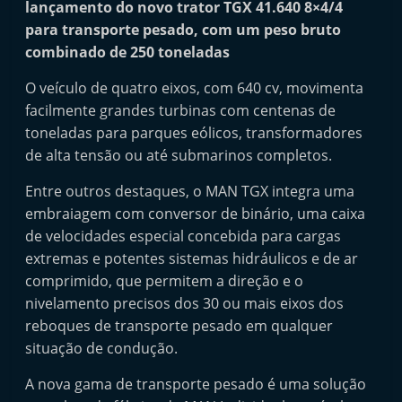
lançamento do novo trator TGX 41.640 8×4/4
i
para transporte pesado, com um peso bruto
n
combinado de 250 toneladas
d
O veículo de quatro eixos, com 640 cv, movimenta
e
facilmente grandes turbinas com centenas de
p
toneladas para parques eólicos, transformadores
e
de alta tensão ou até submarinos completos.
n
d
Entre outros destaques, o MAN TGX integra uma
embraiagem com conversor de binário, uma caixa
e
de velocidades especial concebida para cargas
n
extremas e potentes sistemas hidráulicos e de ar
t
comprimido, que permitem a direção e o
e
nivelamento precisos dos 30 ou mais eixos dos
d
reboques de transporte pesado em qualquer
o
situação de condução.
A
A nova gama de transporte pesado é uma solução
f