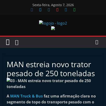
Skip
Sexta-feira, Agosto 7, 2026
to
content
Jornal
das
Oficinas
MAN estreia novo trator
J
pesado de 250 toneladas
o
r
n
A
MAN Truck & Bus
faz uma afirmação clara no
a
segmento de topo do transporte pesado com o
l