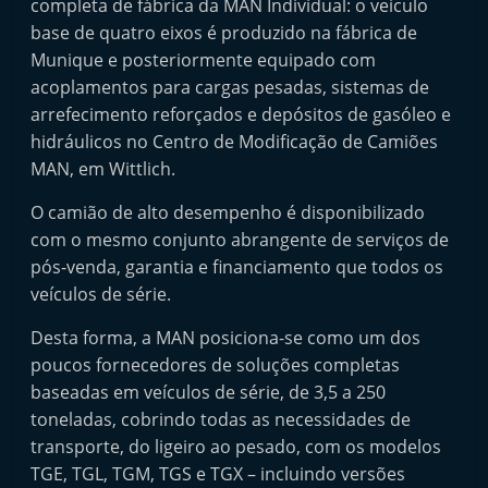
completa de fábrica da MAN Individual: o veículo
t
base de quatro eixos é produzido na fábrica de
e
Munique e posteriormente equipado com
r
acoplamentos para cargas pesadas, sistemas de
m
arrefecimento reforçados e depósitos de gasóleo e
a
hidráulicos no Centro de Modificação de Camiões
MAN, em Wittlich.
r
k
O camião de alto desempenho é disponibilizado
e
com o mesmo conjunto abrangente de serviços de
t
pós-venda, garantia e financiamento que todos os
A
veículos de série.
u
Desta forma, a MAN posiciona-se como um dos
t
poucos fornecedores de soluções completas
o
baseadas em veículos de série, de 3,5 a 250
m
toneladas, cobrindo todas as necessidades de
ó
transporte, do ligeiro ao pesado, com os modelos
TGE, TGL, TGM, TGS e TGX – incluindo versões
v