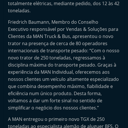
totalmente elétricas, mediante pedido, dos 12 às 42
e
toneladas.
l
e
Friedrich Baumann, Membro do Conselho
m
Executivo responsável por Vendas & Soluções para
Clientes da MAN Truck & Bus, apresentou o novo
P
trator na presença de cerca de 80 operadores
o
internacionais de transporte pesado: “Com o nosso
r
novo trator de 250 toneladas, regressamos à
t
disciplina máxima do transporte pesado. Graças à
u
experiência da MAN Individual, oferecemos aos
g
nossos clientes um veículo altamente especializado
a
que combina desempenho máximo, fiabilidade e
l
eficiência num único produto. Desta forma,
voltamos a dar um forte sinal no sentido de
simplificar o negócio dos nossos clientes.”
A MAN entregou o primeiro novo TGX de 250
toneladas ao especialista alemão de aluguer BFS. O