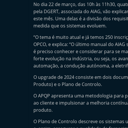
No dia 22 de março, das 10h às 11h30, quatr
n
pela DGERT, associada do AIAG, vão explic
d
este mês. Uma delas é a divisão dos requisi
e
medida que os sistemas evoluem.
p
“O tema é muito atual e já temos 250 inscriç
e
OPCO, e explica: “O último manual do AIAG
n
é preciso conhecer e considerar para se ma
d
forte evolução na indústria, ou seja, os ava
e
automação, a condução autónoma, a eletrif
n
O upgrade de 2024 consiste em dois docu
t
Produto) e o Plano de Controlo.
e
d
O APQP apresenta uma metodologia para pr
o
ao cliente e impulsionar a melhoria contín
A
produto.
f
O Plano de Controlo descreve os sistemas 
t