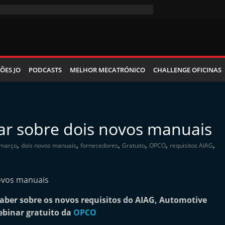
ÕES JO
PODCASTS
MELHOR MECATRÓNICO
CHALLENGE OFICINAS
ar sobre dois novos manuais
,
,
,
,
,
,
 março
dois novos manuais
fornecedores
Gratuito
OPCO
requisitos AIAG
aber sobre os novos requisitos do AIAG, Automotive
ebinar gratuito da
OPCO