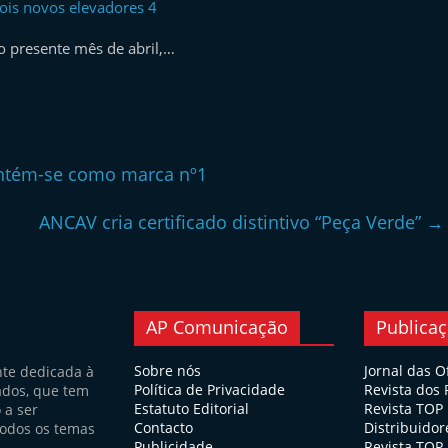
ois novos elevadores 4
o presente mês de abril,…
ntém-se como marca nº1
ANCAV cria certificado distintivo “Peça Verde”
→
AP Comunicação
Publica
Sobre nós
Jornal das O
nte dedicada à
Política de Privacidade
Revista dos
ados, que tem
Estatuto Editorial
Revista TOP
 a ser
Contacto
Distribuidor
todos os temas
Publicidade
Revista TOP 