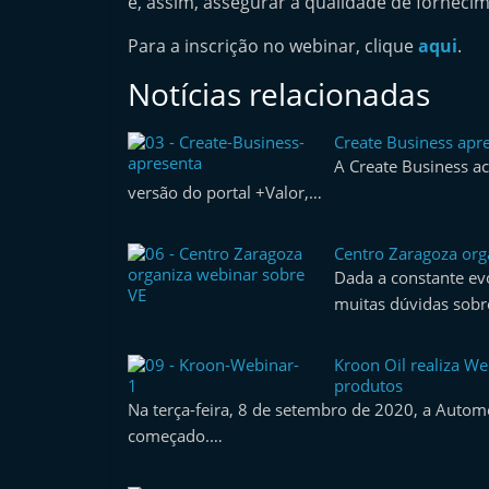
e, assim, assegurar a qualidade de fornecim
e
Para a inscrição no webinar, clique
aqui
.
r
m
Notícias relacionadas
a
r
Create Business apre
A Create Business a
k
versão do portal +Valor,…
e
t
Centro Zaragoza org
A
Dada a constante ev
u
muitas dúvidas sobr
t
o
Kroon Oil realiza W
produtos
m
Na terça-feira, 8 de setembro de 2020, a Autom
ó
começado.…
v
e