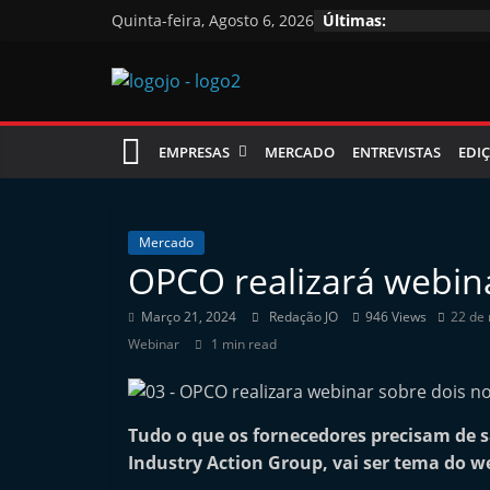
Skip
Quinta-feira, Agosto 6, 2026
Últimas:
to
content
Jornal
EMPRESAS
MERCADO
ENTREVISTAS
EDIÇ
das
Oficinas
Mercado
OPCO realizará webin
J
Março 21, 2024
Redação JO
946 Views
22 de
o
Webinar
1 min read
r
n
a
Tudo o que os fornecedores precisam de s
l
Industry Action Group, vai ser tema do w
i