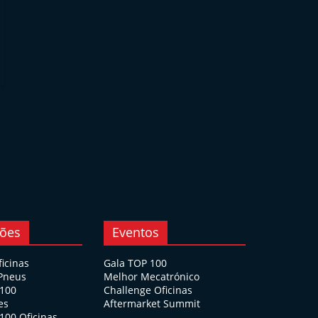
ções
Eventos
ficinas
Gala TOP 100
 Pneus
Melhor Mecatrónico
 100
Challenge Oficinas
es
Aftermarket Summit
100 Oficinas