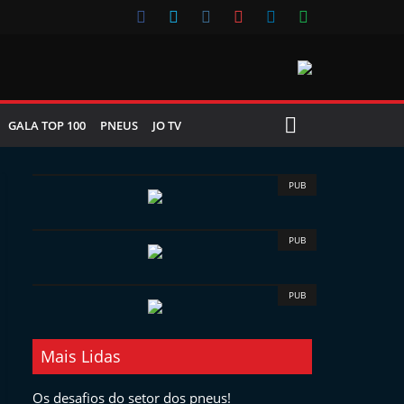
GALA TOP 100
PNEUS
JO TV
PUB
PUB
PUB
Mais Lidas
Os desafios do setor dos pneus!