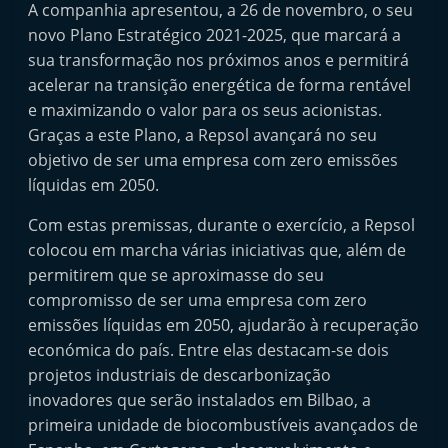
A companhia apresentou, a 26 de novembro, o seu
e
novo Plano Estratégico 2021-2025, que marcará a
l
sua transformação nos próximos anos e permitirá
e
acelerar na transição energética de forma rentável
m
e maximizando o valor para os seus acionistas.
P
Graças a este Plano, a Repsol avançará no seu
o
objetivo de ser uma empresa com zero emissões
r
líquidas em 2050.
t
Com estas premissas, durante o exercício, a Repsol
u
colocou em marcha várias iniciativas que, além de
g
permitirem que se aproximasse do seu
a
compromisso de ser uma empresa com zero
l
emissões líquidas em 2050, ajudarão à recuperação
económica do país. Entre elas destacam-se dois
projetos industriais de descarbonização
inovadores que serão instalados em Bilbao, a
primeira unidade de biocombustíveis avançados de