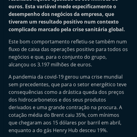
i
euros. Esta variável mede especificamente o
n
desempenho dos negócios da empresa, que
tiveram um resultado positivo num contexto
d
complicado marcado pela crise sanitária global.
e
p
Este bom comportamento refletiu-se também num
e
fluxo de caixa das operações positivo para todos os
n
negócios e que, para o conjunto do grupo,
alcançou os 3.197 milhões de euros.
d
e
A pandemia da covid-19 gerou uma crise mundial
n
sem precedentes, que para o setor energético teve
t
consequências como a drástica queda dos preços
e
dos hidrocarbonetos e dos seus produtos
derivados e uma grande contração na procura. A
d
cotação média do Brent caiu 35%, com mínimos
o
que chegaram aos 15 dólares por barril em abril,
A
enquanto a do gás Henry Hub desceu 19%.
f