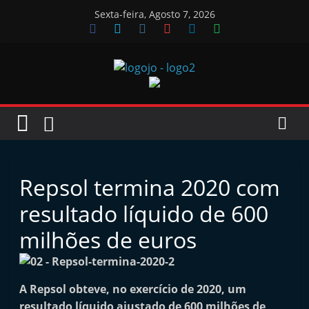
Skip
Sexta-feira, Agosto 7, 2026
to
content
Jornal
das
Oficinas
Repsol termina 2020 com
J
resultado líquido de 600
o
milhões de euros
r
n
a
A Repsol obteve, no exercício de 2020, um
l
resultado líquido ajustado de 600 milhões de