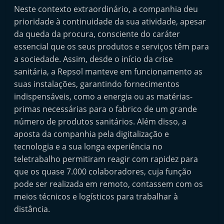
t
Neste contexto extraordinário, a companhia deu
prioridade à continuidade da sua atividade, apesar
e
da queda da procura, consciente do caráter
r
essencial que os seus produtos e serviços têm para
m
a sociedade. Assim, desde o início da crise
a
sanitária, a Repsol manteve em funcionamento as
r
suas instalações, garantindo fornecimentos
k
indispensáveis, como a energia ou as matérias-
e
primas necessárias para o fabrico de um grande
t
número de produtos sanitários. Além disso, a
A
aposta da companhia pela digitalização e
tecnologia e a sua longa experiência no
u
teletrabalho permitiram reagir com rapidez para
t
que os quase 7.000 colaboradores, cuja função
o
pode ser realizada em remoto, contassem com os
m
meios técnicos e logísticos para trabalhar à
ó
distância.
v