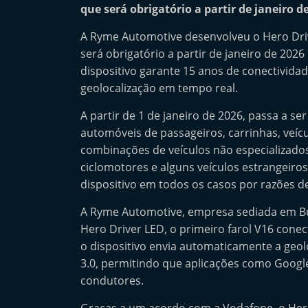
que será obrigatório a partir de janeiro 
n
d
A Ryme Automotive desenvolveu o Hero Drive
e
será obrigatório a partir de janeiro de 202
p
dispositivo garante 15 anos de conectividad
geolocalização em tempo real.
e
n
A partir de 1 de janeiro de 2026, passa a se
d
automóveis de passageiros, carrinhas, veíc
e
combinações de veículos não especializado
n
ciclomotores e alguns veículos estrangeir
dispositivo em todos os casos por razões d
t
e
A Ryme Automotive, empresa sediada em Bu
d
Hero Driver LED, o primeiro farol V16 conec
o
o dispositivo envia automaticamente a geo
A
3.0, permitindo que aplicações como Goog
condutores.
f
t