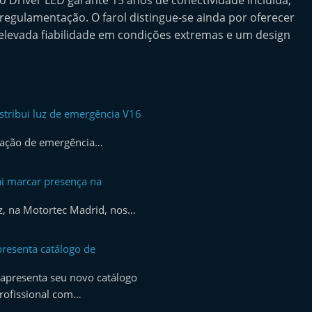
 Driver LED garante 15 anos de conectividade incluída,
regulamentação. O farol distingue-se ainda por oferecer
elevada fiabilidade em condições extremas e um design
tribui luz de emergência V16
ização de emergência…
i marcar presença na
z, na Motortec Madrid, nos…
resenta catálogo de
apresenta seu novo catálogo
rofissional com…