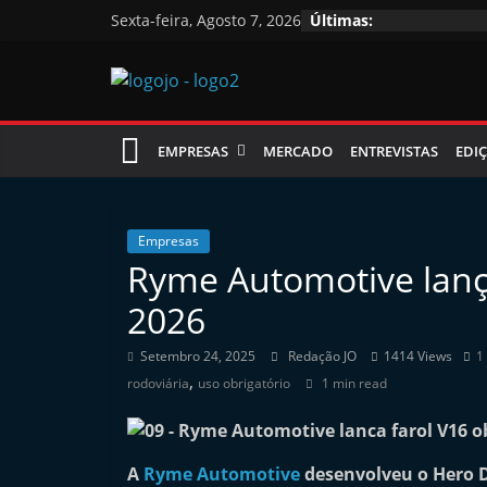
Skip
Sexta-feira, Agosto 7, 2026
Últimas:
to
content
Jornal
EMPRESAS
MERCADO
ENTREVISTAS
EDIÇ
das
Oficinas
Empresas
Ryme Automotive lança
J
2026
o
r
Setembro 24, 2025
Redação JO
1414 Views
1
,
n
rodoviária
uso obrigatório
1 min read
a
l
A
Ryme Automotive
desenvolveu o Hero Dr
i