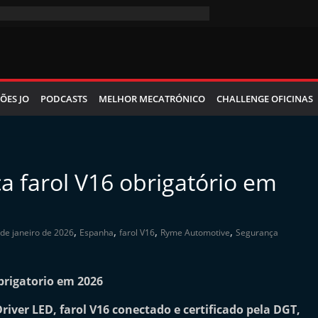
ÕES JO
PODCASTS
MELHOR MECATRÓNICO
CHALLENGE OFICINAS
 farol V16 obrigatório em
,
,
,
,
 de janeiro de 2026
Espanha
farol V16
Ryme Automotive
Segurança
iver LED, farol V16 conectado e certificado pela DGT,