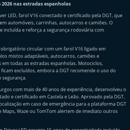
de 2026 nas estradas espanholas
r LED, farol V16 conectado e certificado pela DGT, que
6 em automóveis, carrinhas, autocarros e camiões. O
e incluída e reforça a segurança rodoviária com
r obrigatório circular com um farol V16 ligado em
ulos mistos adaptáveis, autocarros, camiões e
s em todas as estradas espanholas. Motociclos,
os ficam excluídos, embora a DGT recomende o uso do
e segurança.
rgos com mais de 40 anos de experiência, desenvolveu o
tado e certificado em Castela e Leão. Aprovado pela DGT,
localização em caso de emergência para a plataforma DGT
le Maps, Waze ou TomTom alertem de imediato outros