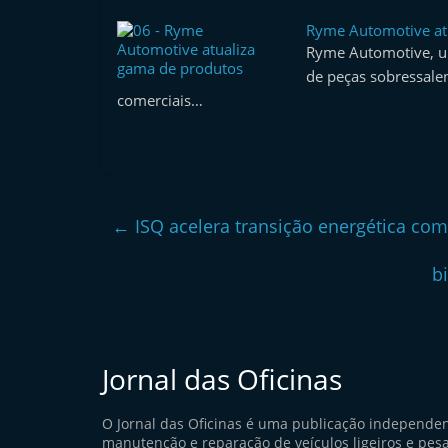
l
Ryme Automotive at
e
Ryme Automotive, um
m
de peças sobressalen
comerciais…
P
o
r
t
u
←
ISQ acelera transição energética com 
g
a
b
l
Jornal das Oficinas
O Jornal das Oficinas é uma publicação independe
manutenção e reparação de veículos ligeiros e pes