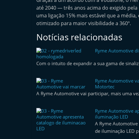
Graças a um acordo com a Vodafone, o Hero
e
até 2040 — três anos acima do exigido pela 
r
uma ligação 15% mais estável que a média, 
m
otimizado para maior visibilidade a 360º.
a
Notícias relacionadas
r
k
Ryme Automotive dis
homologada
e
Com o intuito de expandir a sua gama de sinal
t
A
Ryme Automotive va
u
Motortec
t
A Ryme Automotive vai participar, mais uma ve
o
m
Ryme Automotive ap
iluminação LED
ó
A Ryme Automotive 
v
de iluminação LED p
e