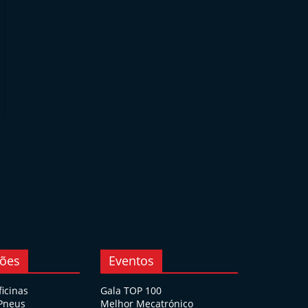
ções
Eventos
ficinas
Gala TOP 100
 Pneus
Melhor Mecatrónico