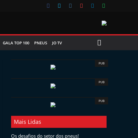
GALA TOP 100
PNEUS
JO TV
PUB
PUB
PUB
Mais Lidas
Os desafios do setor dos pneus!