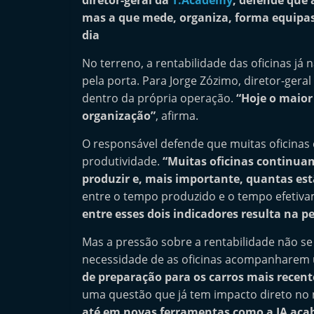
diretor-geral da
T.Academy
, defende que 
n
mas a que mede, organiza, forma equipas e
d
dia
e
No terreno, a rentabilidade das oficinas j
p
pela porta. Para Jorge Zózimo, diretor-gera
e
dentro da própria operação.
“Hoje o maior
n
organização”
, afirma.
d
O responsável defende que muitas oficinas
e
produtividade.
“Muitas oficinas continua
n
produzir e, mais importante, quantas est
t
entre o tempo produzido e o tempo efetiv
e
entre esses dois indicadores resulta na pe
d
Mas a pressão sobre a rentabilidade não se
o
necessidade de as oficinas acompanharem
A
de preparação para os carros mais recent
f
uma questão que já tem impacto direto no
t
até em novas ferramentas como a IA acaba