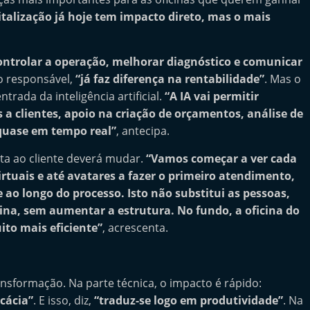
italização já hoje tem impacto direto, mas o mais
ontrolar a operação, melhorar diagnóstico e comunicar
o responsável,
“já faz diferença na rentabilidade”
. Mas o
rada da inteligência artificial.
“A IA vai permitir
 a clientes, apoio na criação de orçamentos, análise de
 quase em tempo real”
, antecipa.
ta ao cliente deverá mudar.
“Vamos começar a ver cada
virtuais e até avatares a fazer o primeiro atendimento,
 ao longo do processo. Isto não substitui as pessoas,
na, sem aumentar a estrutura. No fundo, a oficina do
uito mais eficiente”
, acrescenta.
ansformação. Na parte técnica, o impacto é rápido:
cácia”
. E isso, diz,
“traduz-se logo em produtividade”
. Na