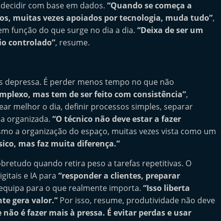
e decidir com base em dados.
“Quando se começa a
dos, muitas vezes apoiados por tecnologia, muda tudo”
,
 em função do que surge no dia a dia.
“Deixa de ser um
io controlado”
, resume.
ais depressa. É perder menos tempo no que não
mplexo, mas tem de ser feito com consistência”
,
ar melhor o dia, definir processos simples, separar
na organizada.
“O técnico não deve estar a fazer
esmo a organização do espaço, muitas vezes vista como um
sico, mas faz muita diferença.”
bretudo quando retira peso a tarefas repetitivas. O
gitais e IA para
“responder a clientes, preparar
a equipa para o que realmente importa.
“Isso liberta
te gera valor.”
Por isso, resume, produtividade não deve
 não é fazer mais à pressa. É evitar perdas e usar