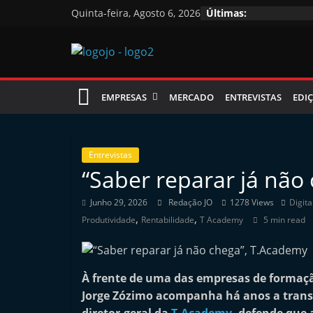
Skip
Quinta-feira, Agosto 6, 2026
Últimas:
to
content
Jornal
EMPRESAS
MERCADO
ENTREVISTAS
EDIÇ
das
Oficinas
Entrevistas
“Saber reparar já não
J
Junho 29, 2026
Redação JO
1278 Views
Digita
o
,
,
Produtividade
Rentabilidade
T Academy
5 min read
r
n
a
À frente de uma das empresas de formaçã
l
Jorge Zózimo acompanha há anos a trans
i