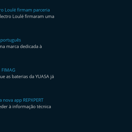
ro Loulé firmam parceria
lectro Loulé firmaram uma
a português
uma marca dedicada à
à FIMAG
e as baterias da YUASA já
 a nova app REPXPERT
eder à informação técnica