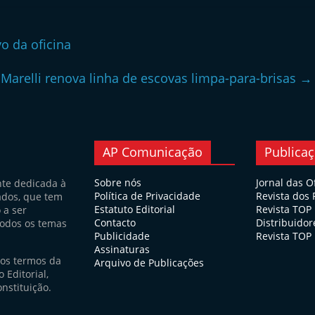
o da oficina
Marelli renova linha de escovas limpa-para-brisas
→
AP Comunicação
Publica
Sobre nós
Jornal das O
nte dedicada à
Política de Privacidade
Revista dos
ados, que tem
Estatuto Editorial
Revista TOP
 a ser
Contacto
Distribuidor
todos os temas
Publicidade
Revista TOP 
Assinaturas
nos termos da
Arquivo de Publicações
 Editorial,
nstituição.