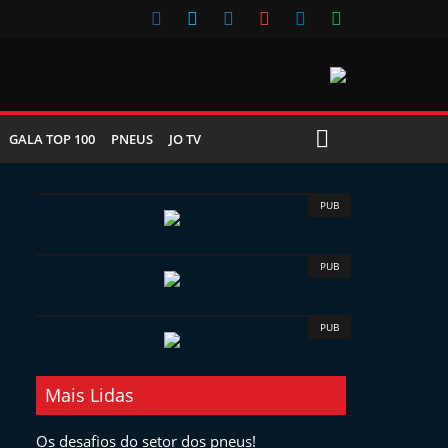
GALA TOP 100
PNEUS
JO TV
PUB
PUB
PUB
Mais Lidas
Os desafios do setor dos pneus!