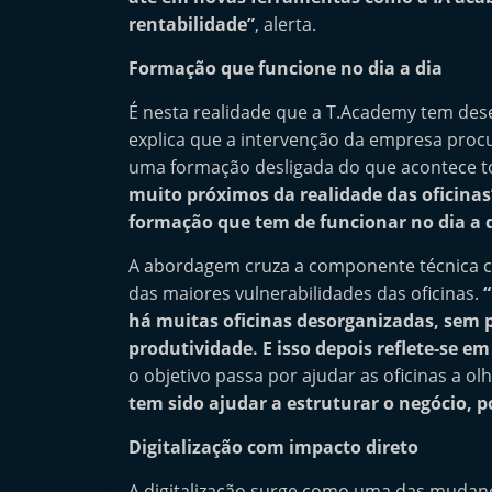
e
rentabilidade”
, alerta.
r
Formação que funcione no dia a dia
m
É nesta realidade que a T.Academy tem dese
a
explica que a intervenção da empresa proc
r
uma formação desligada do que acontece to
k
muito próximos da realidade das oficinas
e
formação que tem de funcionar no dia a d
t
A abordagem cruza a componente técnica c
A
das maiores vulnerabilidades das oficinas.
u
há muitas oficinas desorganizadas, sem p
t
produtividade. E isso depois reflete-se em
o
o objetivo passa por ajudar as oficinas a o
m
tem sido ajudar a estruturar o negócio, 
ó
Digitalização com impacto direto
v
e
A digitalização surge como uma das mudan