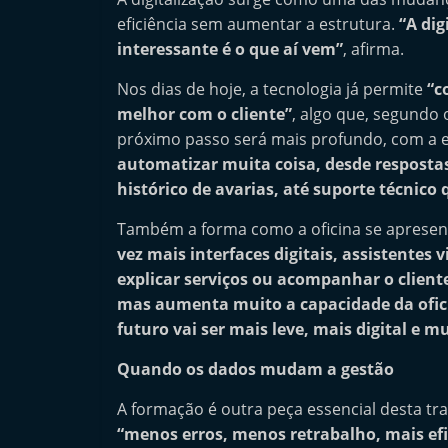
l
eficiência sem aumentar a estrutura.
“A dig
e
interessante é o que aí vem”
, afirma.
m
Nos dias de hoje, a tecnologia já permite
“c
P
melhor com o cliente”
, algo que, segundo 
o
próximo passo será mais profundo, com a ent
r
automatizar muita coisa, desde respostas
t
histórico de avarias, até suporte técnico
u
Também a forma como a oficina se apresen
g
vez mais interfaces digitais, assistentes 
a
explicar serviços ou acompanhar o cliente
l
mas aumenta muito a capacidade da ofici
futuro vai ser mais leve, mais digital e m
Quando os dados mudam a gestão
A formação é outra peça essencial desta tr
“menos erros, menos retrabalho, mais efi