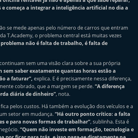
a oficina rentável já não é apenas a que sabe reparar,
 começa a integrar a inteligência artificial no dia a
á não se mede apenas pelo número de carros que entram
l da T.Academy, o problema central está muitas vezes
 problema não é falta de trabalho, é falta de
 continuam sem uma visão clara sobre a sua própria
m sem saber exatamente quantas horas estão a
ão a faturar”,
explica. E é precisamente nessa diferença,
amente cobrado, que a margem se perde.
“A diferença
rda diária de dinheiro”
, nota.
 fica pelos custos. Há também a evolução dos veículos e a
 um setor em mudança.
“Há outro ponto crítico: a falta
es e para novas formas de trabalhar”
, sublinha. Esta é
 negócio.
“Quem não investe em formação, tecnologia e
 por ficar para trás, e isso paga-se diretamente na