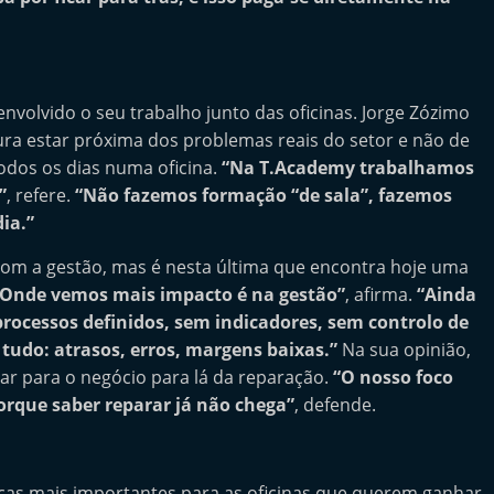
nvolvido o seu trabalho junto das oficinas. Jorge Zózimo
ura estar próxima dos problemas reais do setor e não de
dos os dias numa oficina.
“Na T.Academy trabalhamos
”
, refere.
“Não fazemos formação “de sala”, fazemos
ia.”
om a gestão, mas é nesta última que encontra hoje uma
“Onde vemos mais impacto é na gestão”
, afirma.
“Ainda
rocessos definidos, sem indicadores, sem controlo de
 tudo: atrasos, erros, margens baixas.”
Na sua opinião,
lhar para o negócio para lá da reparação.
“O nosso foco
porque saber reparar já não chega”
, defende.
ças mais importantes para as oficinas que querem ganhar