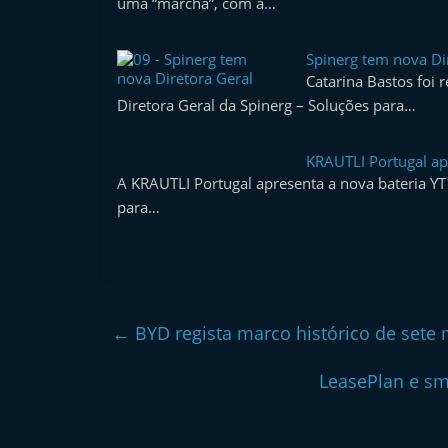
uma “marcha”, com a…
l
e
Spinerg tem nova Di
m
Catarina Bastos foi
P
Diretora Geral da Spinerg – Soluções para…
o
r
KRAUTLI Portugal ap
A KRAUTLI Portugal apresenta a nova bateria Y
t
para…
u
g
a
l
←
BYD regista marco histórico de sete 
LeasePlan e sm