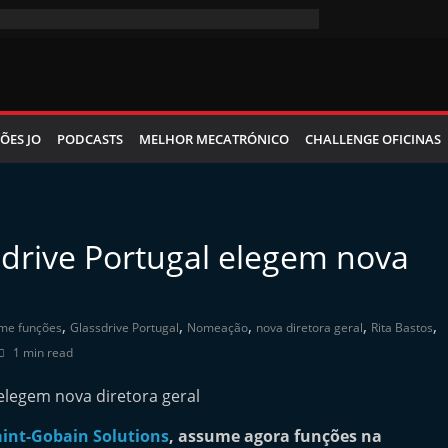
ÕES JO
PODCASTS
MELHOR MECATRÓNICO
CHALLENGE OFICINAS
ssdrive Portugal elegem nova
,
,
,
,
,
me funções
Glassdrive Portugal
Nomeação
nova diretora geral
Rita Bastos
1 min read
aint-Gobain Solutions
, assume agora funções na