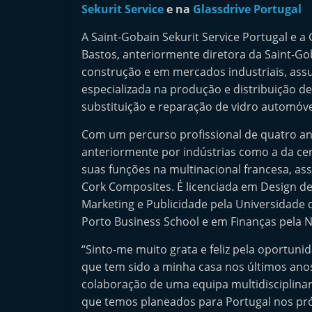
Sekurit Service
e na
Glassdrive Portugal
n
d
A Saint-Gobain Sekurit Service Portugal e a
e
Bastos, anteriormente diretora da Saint-Gob
p
construção e em mercados industriais, ass
especializada na produção e distribuição d
e
substituição e reparação de vidro automóve
n
d
Com um percurso profissional de quatro an
e
anteriormente por indústrias como a da cerâ
n
suas funções na multinacional francesa, a
Cork Composites. É licenciada em Design d
t
Marketing e Publicidade pela Universidade
e
Porto Business School e em Finanças pela 
d
o
“Sinto-me muito grata e feliz pela oportun
A
que tem sido a minha casa nos últimos ano
colaboração de uma equipa multidisciplinar
f
que temos planeados para Portugal nos pró
t