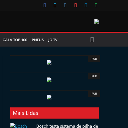
GALA TOP 100
PNEUS
JO TV
PUB
PUB
PUB
Mais Lidas
Bosch testa sistema de pilha de