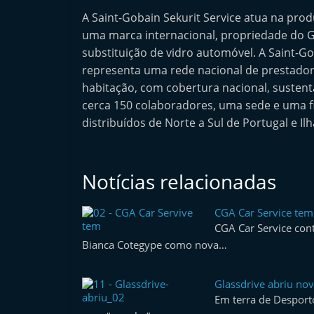
e
A Saint-Gobain Sekurit Service atua na prod
r
uma marca internacional, propriedade do Gr
m
substituição de vidro automóvel. A Saint-Gob
representa uma rede nacional de prestador
a
habitação, com cobertura nacional, susten
r
cerca 150 colaboradores, uma sede e uma fil
k
distribuídos de Norte a Sul de Portugal e Ilh
e
t
A
Notícias relacionadas
u
t
CGA Car Service te
CGA Car Service cont
o
Bianca Cotegype como nova…
m
ó
Glassdrive abriu nov
v
Em terra de Desporto
e