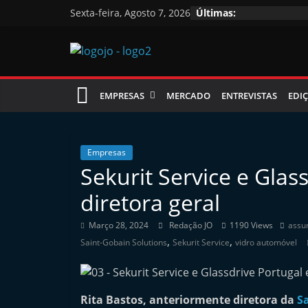
Skip
Sexta-feira, Agosto 7, 2026
Últimas:
to
content
Jornal
EMPRESAS
MERCADO
ENTREVISTAS
EDIÇ
das
Oficinas
Empresas
Sekurit Service e Gla
J
diretora geral
o
r
Março 28, 2024
Redação JO
1190 Views
assu
,
,
n
Saint-Gobain Solutions
Sekurit Service
vidro automóvel
a
l
Rita Bastos, anteriormente diretora da
S
i