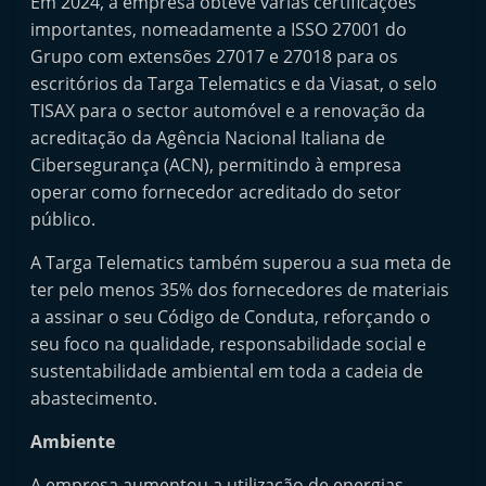
Em 2024, a empresa obteve várias certificações
e
importantes, nomeadamente a ISSO 27001 do
l
Grupo com extensões 27017 e 27018 para os
e
escritórios da Targa Telematics e da Viasat, o selo
m
TISAX para o sector automóvel e a renovação da
acreditação da Agência Nacional Italiana de
P
Cibersegurança (ACN), permitindo à empresa
o
operar como fornecedor acreditado do setor
r
público.
t
u
A Targa Telematics também superou a sua meta de
ter pelo menos 35% dos fornecedores de materiais
g
a assinar o seu Código de Conduta, reforçando o
a
seu foco na qualidade, responsabilidade social e
l
sustentabilidade ambiental em toda a cadeia de
abastecimento.
Ambiente
A empresa aumentou a utilização de energias