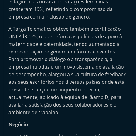
estágios e as novas contratações femininas
t
cresceram 19%, refletindo o compromisso da
e
empresa com a inclusão de género.
r
A Targa Telematics obteve também a certificação
m
UNI PdR 125, o que reforça as políticas de apoio à
a
maternidade e paternidade, tendo aumentado a
r
representação de género em fóruns e eventos.
k
Para promover o diálogo e a transparência, a
e
empresa introduziu um novo sistema de avaliação
t
de desempenho, alargou a sua cultura de feedback
A
aos seus escritórios nos diversos países onde está
presente e lançou um inquérito interno,
u
actualmente, aplicado à equipa de I&amp;D, para
t
avaliar a satisfação dos seus colaboradores e o
o
ambiente de trabalho.
m
ó
Negócio
v