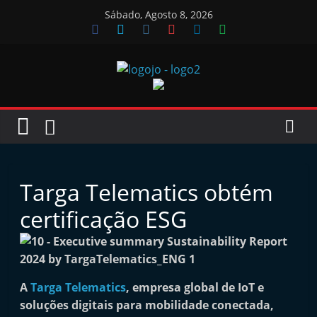
Skip
Sábado, Agosto 8, 2026
to
content
Jornal
das
Oficinas
Targa Telematics obtém
J
certificação ESG
o
r
n
A
Targa Telematics
, empresa global de IoT e
a
soluções digitais para mobilidade conectada,
l