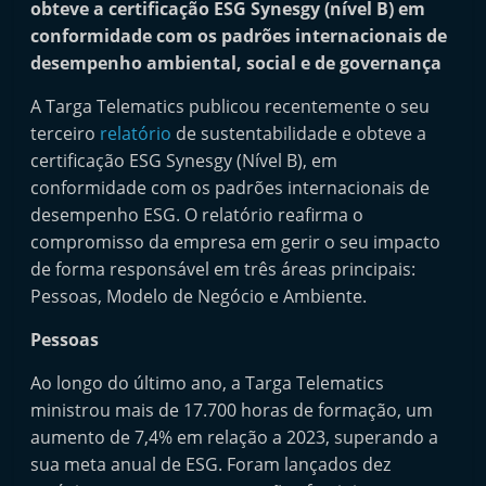
obteve a certificação ESG Synesgy (nível B) em
i
conformidade com os padrões internacionais de
n
desempenho ambiental, social e de governança
d
A Targa Telematics publicou recentemente o seu
e
terceiro
relatório
de sustentabilidade e obteve a
p
certificação ESG Synesgy (Nível B), em
e
conformidade com os padrões internacionais de
n
desempenho ESG. O relatório reafirma o
d
compromisso da empresa em gerir o seu impacto
e
de forma responsável em três áreas principais:
n
Pessoas, Modelo de Negócio e Ambiente.
t
Pessoas
e
d
Ao longo do último ano, a Targa Telematics
ministrou mais de 17.700 horas de formação, um
o
aumento de 7,4% em relação a 2023, superando a
A
sua meta anual de ESG. Foram lançados dez
f