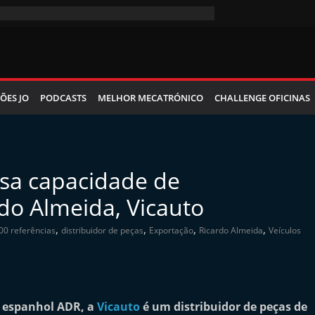
ÕES JO
PODCASTS
MELHOR MECATRÓNICO
CHALLENGE OFICINAS
ssa capacidade de
do Almeida, Vicauto
,
,
,
,
00 referências
distribuidor de peças
Exportação
Ricardo Almeida
Veículos
o espanhol ADR, a
Vicauto
é um distribuidor de peças de