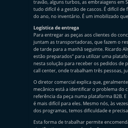
travão, alguns turbos, as embraiagens em S
l
tudo difícil é a gestão de cascos. É difícil 
e
do ano, no inventário. É um imobilizado que
m
Logística de entrega
P
Para entregar as peças aos clientes do conc
o
juntam as transportadoras, que fazem o res
r
de tarde para a manhã seguinte. Ricardo Al
t
estão preparados” para utilizar uma plataf
u
nesta solução para receber os pedidos de p
g
call center, onde trabalham três pessoas, 
a
O diretor comercial explica que, geralmente
l
mecânico está a identificar o problema do 
referência da peça numa plataforma B2B. E
é mais difícil para eles. Mesmo nós, às vez
dos programas, temos dificuldade e precisam
Esta forma de trabalhar permite encomenda