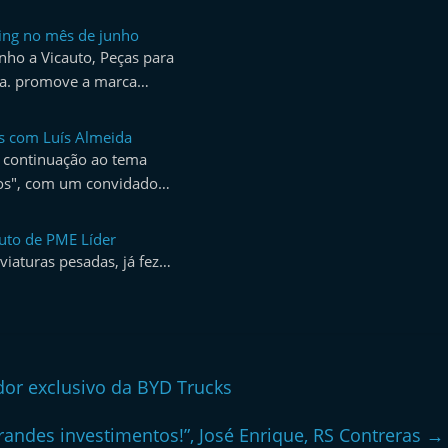
ing no mês de junho
nho a Vicauto, Peças para
da. promove a marca…
s com Luís Almeida
 continuação ao tema
tos", com um convidado…
tuto de PME Líder
viaturas pesadas, já fez…
dor exclusivo da BYD Trucks
randes investimentos!”, José Enrique, RS Contreras
→