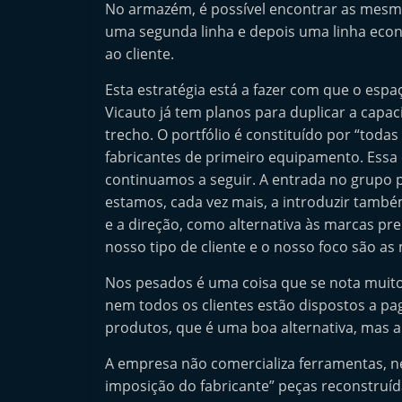
No armazém, é possível encontrar as mesm
e
uma segunda linha e depois uma linha econ
r
ao cliente.
m
Esta estratégia está a fazer com que o es
a
Vicauto já tem planos para duplicar a capa
r
trecho. O portfólio é constituído por “tod
k
fabricantes de primeiro equipamento. Essa
e
continuamos a seguir. A entrada no grupo
t
estamos, cada vez mais, a introduzir tamb
A
e a direção, como alternativa às marcas pre
u
nosso tipo de cliente e o nosso foco são a
t
Nos pesados é uma coisa que se nota muito,
o
nem todos os clientes estão dispostos a pa
m
produtos, que é uma boa alternativa, mas 
ó
A empresa não comercializa ferramentas, n
v
imposição do fabricante” peças reconstruí
e