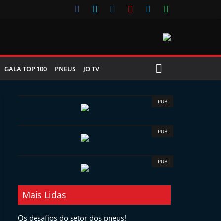
GALA TOP 100
PNEUS
JO TV
PUB
PUB
PUB
Mais Lidas
Os desafios do setor dos pneus!