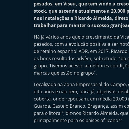
pesados, em Viseu, que tem vindo a cresc
n
stock, que ascende atualmente a 20.000 p
d
nas instalações e Ricardo Almeida, diret
e
trabalhar para manter o sucesso granjea
p
Há já vários anos que o crescimento da Vic
e
pesados, com a evolução positiva a ser no
n
de retalho espanhol ADR, em 2017. Ricardo 
d
os bons resultados advêm, sobretudo, “da 
e
grupo. Tivemos acesso a melhores condiçõ
n
marcas que estão no grupo”.
t
Localizada na Zona Empresarial do Campo, e
e
oito anos e não tem, para já, objetivos de a
d
coberta, onde repousam, em média 20.000 re
o
Guarda, Castelo Branco, Bragança, assim com
A
para o litoral”, diz-nos Ricardo Almeida, 
f
principalmente para os países africanos”.
t