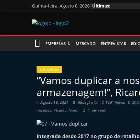
Skip
Quinta-feira, Agosto 6, 2026
Últimas:
to
content
Jornal
EMPRESAS
MERCADO
ENTREVISTAS
EDIÇ
das
Oficinas
Entrevistas
“Vamos duplicar a no
J
armazenagem!”, Ricar
o
r
Agosto 18, 2024
Redação JO
1991 Views
20.0
,
,
n
Pesados
Vicauto
Viseu
4 min read
a
l
Integrada desde 2017 no grupo de retalh
i