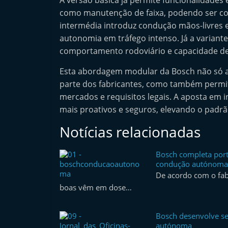
A versão básica já permite funcionalidades 
e
como manutenção de faixa, podendo ser c
r
intermédia introduz condução mãos-livres 
m
autonomia em tráfego intenso. Já a variante
comportamento rodoviário e capacidade d
a
r
Esta abordagem modular da Bosch não só a
k
parte dos fabricantes, como também permit
e
mercados e requisitos legais. A aposta em in
t
mais proativos e seguros, elevando o padrã
A
Notícias relacionadas
u
t
Bosch completa port
condução autónoma
o
De acordo com o fab
m
boas vêm em dose…
ó
v
Bosch desenvolve s
e
autónoma