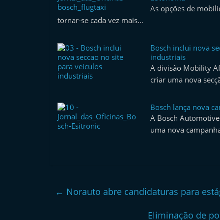
As opções de mobili
l
tornar-se cada vez mais…
e
m
Bosch inclui nova se
P
industriais
o
A divisão Mobility A
r
criar uma nova sec
t
u
Bosch lança nova c
A Bosch Automotive 
g
uma nova campanha
a
l
←
Norauto abre candidaturas para estág
Eliminação de po