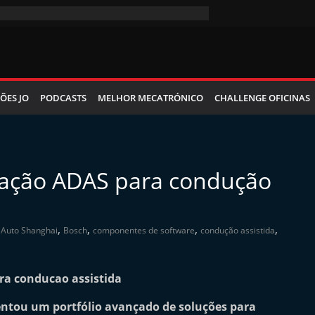
ÕES JO
PODCASTS
MELHOR MECATRÓNICO
CHALLENGE OFICINAS
ração ADAS para condução
,
,
,
,
,
Auto Shanghai
Bosch
componentes de software
condução assistida
ntou um portfólio avançado de soluções para