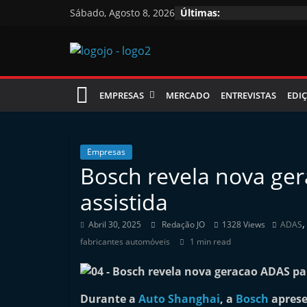
Skip
Sábado, Agosto 8, 2026
Últimas:
to
content
Jornal
EMPRESAS
MERCADO
ENTREVISTAS
EDIÇ
das
Oficinas
Empresas
Bosch revela nova ge
J
assistida
o
r
Abril 30, 2025
Redação JO
1328 Views
ADAS
n
fabricantes automóveis
1 min read
a
l
Durante a
Auto Shanghai
, a
Bosch
aprese
i