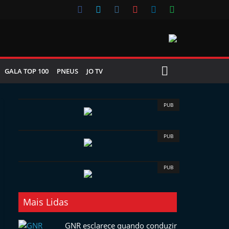
GALA TOP 100
PNEUS
JO TV
PUB
PUB
PUB
Mais Lidas
GNR esclarece quando conduzir