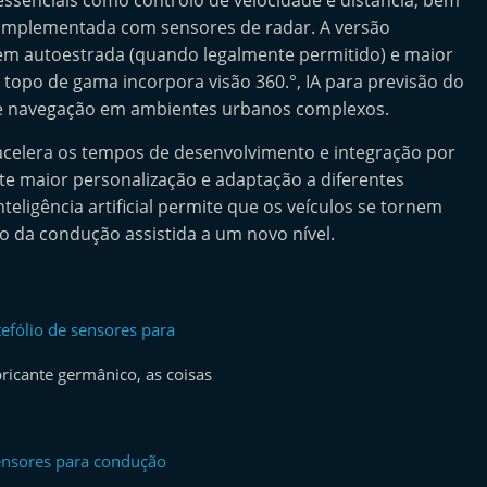
essenciais como controlo de velocidade e distância, bem
omplementada com sensores de radar. A versão
em autoestrada (quando legalmente permitido) e maior
 topo de gama incorpora visão 360.°, IA para previsão do
e navegação em ambientes urbanos complexos.
celera os tempos de desenvolvimento e integração por
e maior personalização e adaptação a diferentes
teligência artificial permite que os veículos se tornem
o da condução assistida a um novo nível.
efólio de sensores para
ricante germânico, as coisas
ensores para condução