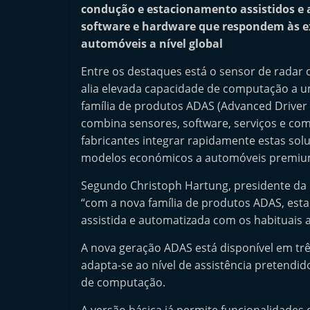
condução e estacionamento assistidos e
n
software e hardware que respondem às exi
d
automóveis a nível global
e
p
Entre os destaques está o sensor de radar
alia elevada capacidade de computação a u
e
família de produtos ADAS (Advanced Driver
n
combina sensores, software, serviços e c
d
fabricantes integrar rapidamente estas so
e
modelos económicos a automóveis premiu
n
Segundo Christoph Hartung, presidente da
t
“com a nova família de produtos ADAS, est
e
assistida e automatizada com os habituais 
d
o
A nova geração ADAS está disponível em trê
A
adapta-se ao nível de assistência pretendi
de computação.
f
t