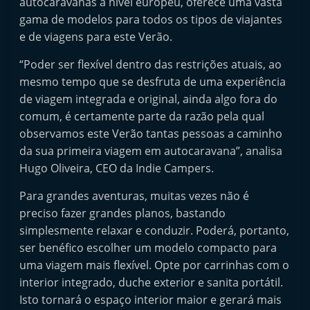
autocaravanas a nível europeu, oferece uma vasta
t
gama de modelos para todos os tipos de viajantes
e
e de viagens para este Verão.
r
“Poder ser flexível dentro das restrições atuais, ao
m
mesmo tempo que se desfruta de uma experiência
a
de viagem integrada e original, ainda algo fora do
r
comum, é certamente parte da razão pela qual
k
observamos este Verão tantas pessoas a caminho
e
da sua primeira viagem em autocaravana”, analisa
t
Hugo Oliveira, CEO da Indie Campers.
A
Para grandes aventuras, muitas vezes não é
u
preciso fazer grandes planos, bastando
t
simplesmente relaxar e conduzir. Poderá, portanto,
o
ser benéfico escolher um modelo compacto para
m
uma viagem mais flexível. Opte por carrinhas com o
ó
interior integrado, duche exterior e sanita portátil.
Isto tornará o espaço interior maior e gerará mais
v