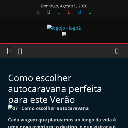
Skip
Domingo, Agosto 9, 2026
to
content
Jornal
das
Oficinas
Como escolher
J
autocaravana perfeita
o
para este Verão
r
n
a
Cada viagem que planeamos ao longo da vida é
l
uma nova aventura; o destino, o que visitar e o