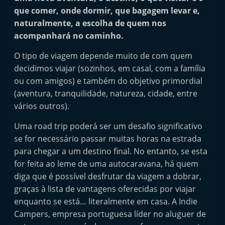
i
que comer, onde dormir, que bagagem levar e,
n
naturalmente, a escolha de quem nos
acompanhará no caminho.
d
e
O tipo de viagem depende muito de com quem
p
decidimos viajar (sozinhos, em casal, com a família
e
ou com amigos) e também do objetivo primordial
n
(aventura, tranquilidade, natureza, cidade, entre
vários outros).
d
e
Uma road trip poderá ser um desafio significativo
n
se for necessário passar muitas horas na estrada
t
para chegar a um destino final. No entanto, se esta
e
for feita ao leme de uma autocaravana, há quem
diga que é possível desfrutar da viagem a dobrar,
d
graças à lista de vantagens oferecidas por viajar
o
enquanto se está… literalmente em casa. A Indie
A
Campers, empresa portuguesa líder no aluguer de
f