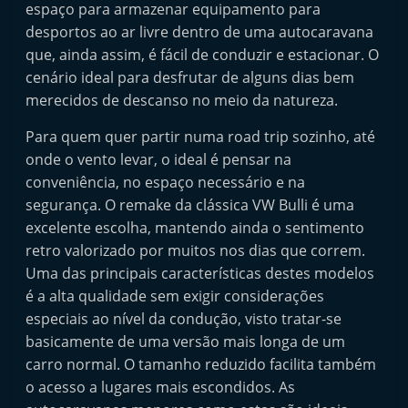
espaço para armazenar equipamento para
e
desportos ao ar livre dentro de uma autocaravana
l
que, ainda assim, é fácil de conduzir e estacionar. O
e
cenário ideal para desfrutar de alguns dias bem
m
merecidos de descanso no meio da natureza.
P
Para quem quer partir numa road trip sozinho, até
o
onde o vento levar, o ideal é pensar na
r
conveniência, no espaço necessário e na
t
segurança. O remake da clássica VW Bulli é uma
u
excelente escolha, mantendo ainda o sentimento
g
retro valorizado por muitos nos dias que correm.
a
Uma das principais características destes modelos
l
é a alta qualidade sem exigir considerações
especiais ao nível da condução, visto tratar-se
basicamente de uma versão mais longa de um
carro normal. O tamanho reduzido facilita também
o acesso a lugares mais escondidos. As