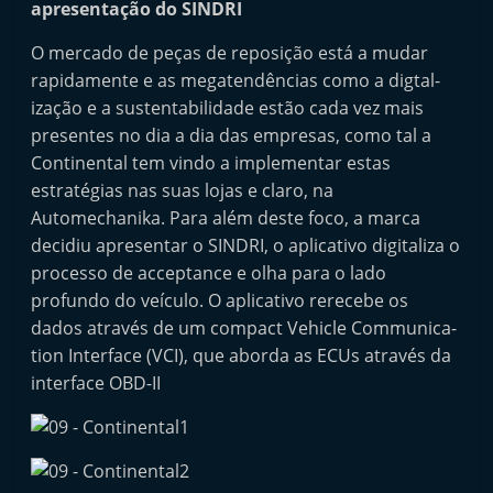
apresentação do SINDRI
i
n
O mercado de peças de reposição está a mudar
d
rapidamente e as megatendências como a dig­tal­
iza­ção e a sus­tentabilidade estão cada vez mais
e
presentes no dia a dia das empresas, como tal a
p
Continental tem vindo a implementar estas
e
estratégias nas suas lojas e claro, na
n
Automechanika. Para além deste foco, a marca
d
decidiu apresentar o SINDRI, o aplicativo dig­i­taliza o
e
processo de ac­cep­tance e olha para o lado
n
profundo do veículo. O aplicativo rerecebe os
t
dados através de um compact Ve­hi­cle Com­mu­ni­ca­
tion In­ter­face (VCI), que aborda as ECUs através da
e
interface OBD-II
d
o
A
f