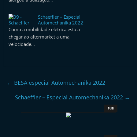
e
l
Schaeffler – Especial
e
Automechanika 2022
Como a mobilidade elétrica está a
m
chegar ao aftermarket a uma
P
velocidade…
o
r
t
u
g
←
BESA especial Automechanika 2022
a
Schaeffler – Especial Automechanika 2022
→
l
PUB