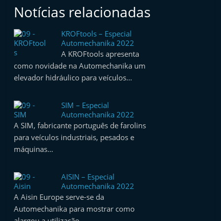
t
Notícias relacionadas
e
KROFtools – Especial
r
Automechanika 2022
m
A KROFtools apresenta
a
como novidade na Automechanika um
r
elevador hidráulico para veículos…
k
e
SIM – Especial
Automechanika 2022
t
A SIM, fabricante português de farolins
A
para veículos industriais, pesados e
u
máquinas…
t
o
AISIN – Especial
Automechanika 2022
m
A Aisin Europe serve-se da
ó
Automechanika para mostrar como
v
alargou a utilização…