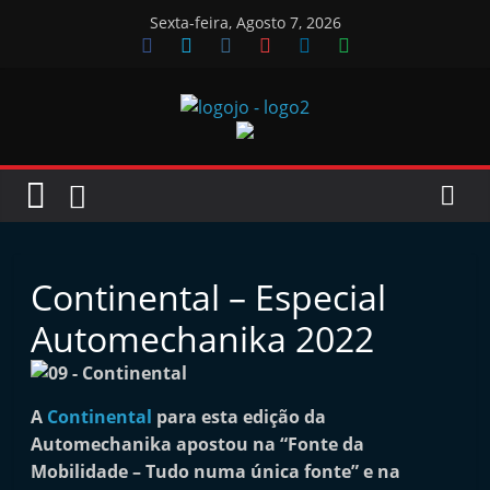
Skip
Sexta-feira, Agosto 7, 2026
to
content
Jornal
das
Oficinas
Continental – Especial
J
Automechanika 2022
o
r
n
A
Continental
para esta edição da
Automechanika apostou na “Fonte da
a
Mobilidade – Tudo numa única fonte” e na
l