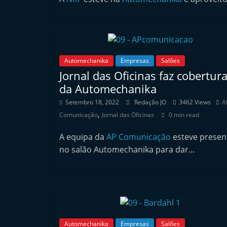
n
d
e
p
Automechanika
Empresas
Salões
e
Jornal das Oficinas faz cobertur
n
da Automechanika
d
Setembro 18, 2022
Redação JO
3462 Views
A
e
,
Comunicação
Jornal das Oficinas
0 min read
n
A equipa da
AP Comunicação
esteve presen
t
no salão Automechanika para dar…
e
d
o
A
f
t
Automechanika
Empresas
Salões