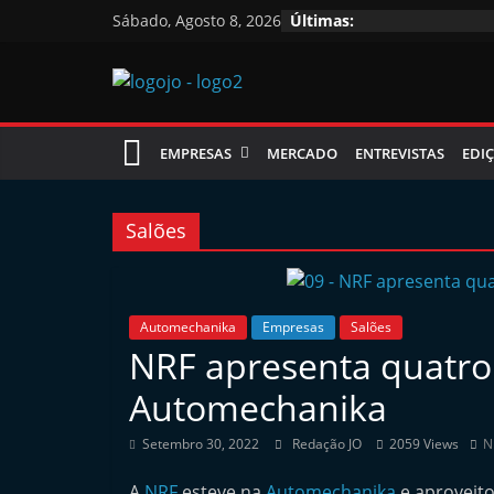
Skip
Sábado, Agosto 8, 2026
Últimas:
to
content
Jornal
EMPRESAS
MERCADO
ENTREVISTAS
EDIÇ
das
Oficinas
Salões
J
o
Automechanika
Empresas
Salões
NRF apresenta quatro
r
n
Automechanika
a
Setembro 30, 2022
Redação JO
2059 Views
N
l
i
A
NRF
esteve na
Automechanika
e aproveito