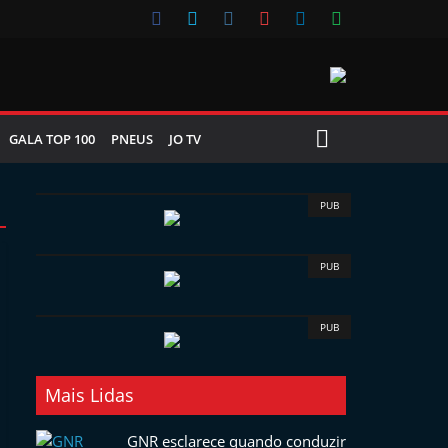
GALA TOP 100
PNEUS
JO TV
PUB
PUB
PUB
Mais Lidas
GNR esclarece quando conduzir