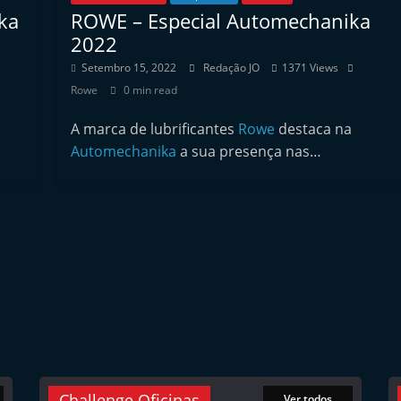
ka
ROWE – Especial Automechanika
2022
Setembro 15, 2022
Redação JO
1371 Views
Rowe
0 min read
A marca de lubrificantes
Rowe
destaca na
…
Automechanika
a sua presença nas…
Challenge Oficinas
Ver todos