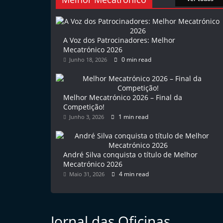
l
e
m
A Voz dos Patrocinadores: Melhor
Mecatrónico 2026
P
0 min read
Junho 18, 2026
o
r
t
Melhor Mecatrónico 2026 – Final da
u
Competição!
1 min read
Junho 3, 2026
g
a
l
André Silva conquista o título de Melhor
Mecatrónico 2026
4 min read
Maio 31, 2026
Jornal das Oficinas