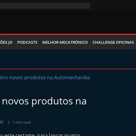
ÕES JO
PODCASTS
MELHOR MECATRÓNICO
CHALLENGE OFICINAS
 novos produtos na
RF
1 min read
u este certame, para lançar quatro…