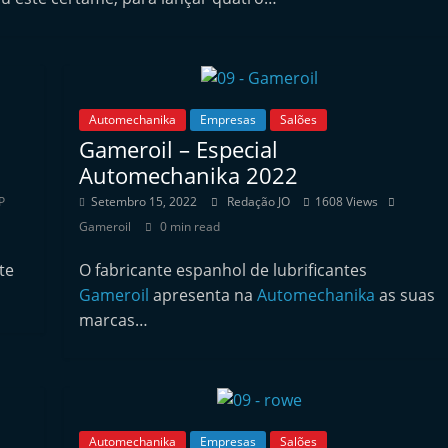
Automechanika
Empresas
Salões
a
Gameroil – Especial
Automechanika 2022
P
Setembro 15, 2022
Redação JO
1608 Views
Gameroil
0 min read
te
O fabricante espanhol de lubrificantes
Gameroil
apresenta na
Automechanika
as suas
marcas…
Automechanika
Empresas
Salões