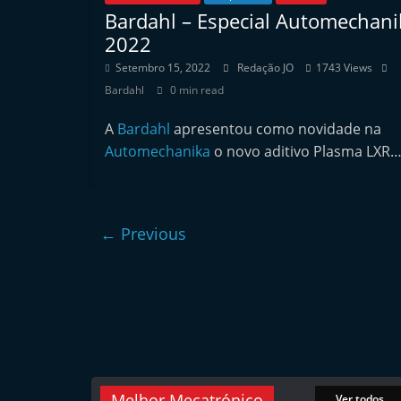
e
Bardahl – Especial Automechani
2022
r
m
Setembro 15, 2022
Redação JO
1743 Views
a
Bardahl
0 min read
r
A
Bardahl
apresentou como novidade na
k
Automechanika
o novo aditivo Plasma LXR
e
t
A
← Previous
u
t
o
m
ó
v
e
Melhor Mecatrónico
Ver todos