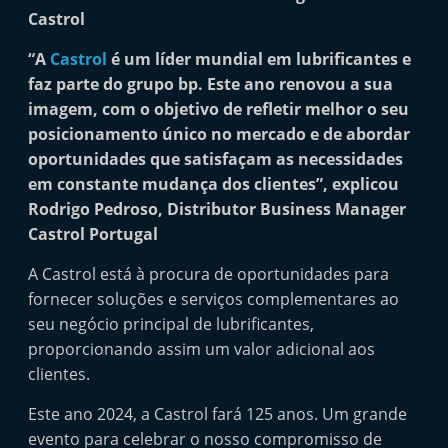
i
n
“A
Castrol
é um líder mundial em lubrificantes e
d
faz parte do grupo bp. Este ano renovou a sua
e
imagem, com o objetivo de refletir melhor o seu
p
posicionamento único no mercado e de abordar
e
oportunidades que satisfaçam as necessidades
n
em constante mudança dos clientes”, explicou
Rodrigo Pedroso, Distributor Business Manager
d
Castrol Portugal
e
n
A Castrol está à procura de oportunidades para
t
fornecer soluções e serviços complementares ao
e
seu negócio principal de lubrificantes,
proporcionando assim um valor adicional aos
d
clientes.
o
A
Este ano 2024, a Castrol fará 125 anos. Um grande
f
evento para celebrar o nosso compromisso de