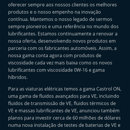
t
oferecer sempre aos nossos clientes os melhores
produtos e o nosso empenho na inovação
e
contínua. Mantemos o nosso legado de sermos
r
sempre pioneiros e uma referência no mundo dos
m
lubrificantes. Estamos continuamente a renovar a
a
nossa oferta, desenvolvendo novos produtos em
r
parceria com os fabricantes automóveis. Assim, a
k
nossa gama conta agora com produtos de
e
viscosidade cada vez mais baixa como os novos
t
lubrificantes com viscosidade 0W-16 e gama
híbridos.
A
u
Para as viaturas elétricas temos a gama Castrol ON,
t
uma gama de fluidos avançados para VE, incluindo
o
fluidos de transmissão de VE, fluidos térmicos de
m
VE e massas lubrificantes de VE, anunciou também
planos para investir cerca de 60 milhões de dólares
ó
numa nova instalação de testes de baterias de VE e
v