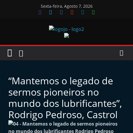
Skip
Sexta-feira, Agosto 7, 2026
to
content
Jornal
das
Oficinas
“Mantemos o legado de
J
sermos pioneiros no
o
mundo dos lubrificantes”,
r
Rodrigo Pedroso, Castrol
n
a
l