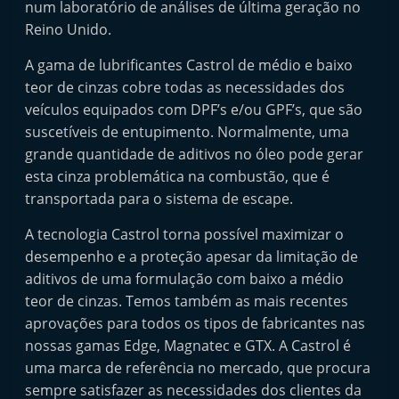
num laboratório de análises de última geração no
e
Reino Unido.
l
e
A gama de lubrificantes Castrol de médio e baixo
teor de cinzas cobre todas as necessidades dos
m
veículos equipados com DPF’s e/ou GPF’s, que são
P
suscetíveis de entupimento. Normalmente, uma
o
grande quantidade de aditivos no óleo pode gerar
r
esta cinza problemática na combustão, que é
t
transportada para o sistema de escape.
u
A tecnologia Castrol torna possível maximizar o
g
desempenho e a proteção apesar da limitação de
a
aditivos de uma formulação com baixo a médio
l
teor de cinzas. Temos também as mais recentes
aprovações para todos os tipos de fabricantes nas
nossas gamas Edge, Magnatec e GTX. A Castrol é
uma marca de referência no mercado, que procura
sempre satisfazer as necessidades dos clientes da