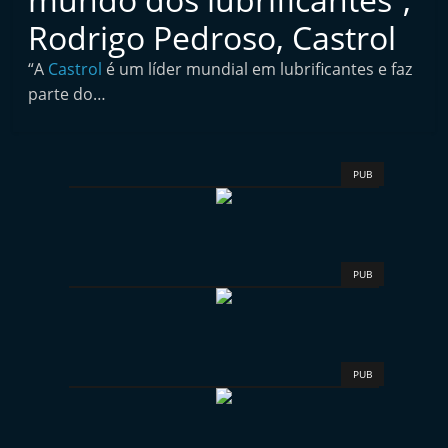
i
Rodrigo Pedroso, Castrol
n
“A
Castrol
é um líder mundial em lubrificantes e faz
d
parte do…
e
p
e
PUB
n
d
e
n
PUB
t
e
d
PUB
o
A
f