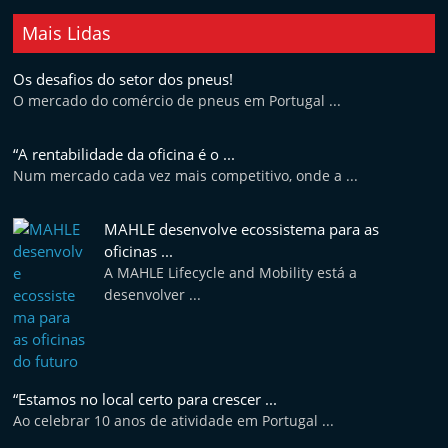
t
Mais Lidas
e
r
Os desafios do setor dos pneus!
m
O mercado do comércio de pneus em Portugal ...
a
“A rentabilidade da oficina é o ...
r
Num mercado cada vez mais competitivo, onde a ...
k
e
MAHLE desenvolve ecossistema para as
t
oficinas ...
A
A MAHLE Lifecycle and Mobility está a
u
desenvolver ...
t
o
m
“Estamos no local certo para crescer ...
ó
Ao celebrar 10 anos de atividade em Portugal ...
v