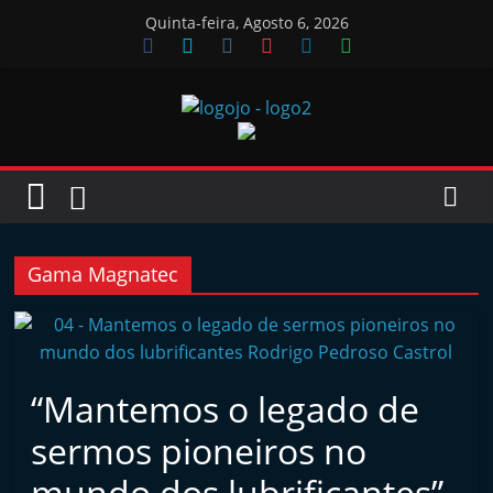
Skip
Quinta-feira, Agosto 6, 2026
to
content
Jornal
das
Oficinas
Gama Magnatec
J
o
r
“Mantemos o legado de
n
sermos pioneiros no
a
l
mundo dos lubrificantes”,