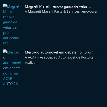
e
Magneti Marelli renova gama de velas ...
l
A Magneti Marelli Parts & Services renovou a ...
e
m
P
o
r
t
Mercado automóvel em debate no Fórum ...
u
A ACAP – Associação Automóvel de Portugal
realiza ...
g
a
l