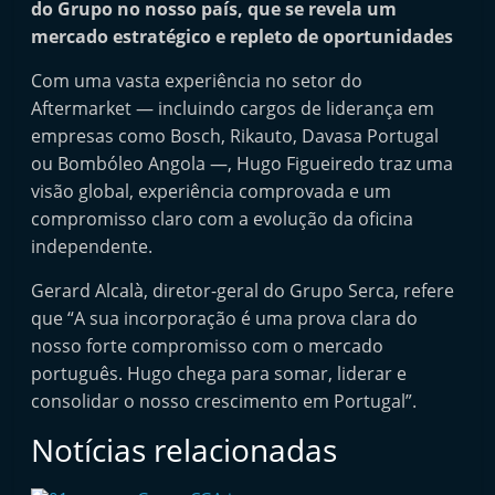
do Grupo no nosso país, que se revela um
i
mercado estratégico e repleto de oportunidades
n
d
Com uma vasta experiência no setor do
Aftermarket — incluindo cargos de liderança em
e
empresas como Bosch, Rikauto, Davasa Portugal
p
ou Bombóleo Angola —, Hugo Figueiredo traz uma
e
visão global, experiência comprovada e um
n
compromisso claro com a evolução da oficina
d
independente.
e
Gerard Alcalà, diretor-geral do Grupo Serca, refere
n
que “A sua incorporação é uma prova clara do
t
nosso forte compromisso com o mercado
e
português. Hugo chega para somar, liderar e
d
consolidar o nosso crescimento em Portugal”.
o
Notícias relacionadas
A
f