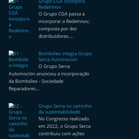
Grupo CGA incorpora
t
RedeInnov
e
O Grupo CGA passa a
incorporar a RedeInnov,
r
composta por dez
m
distribuidores.…
a
r
Bombóleo integra Grupo
k
Serca Automoción
e
O Grupo Serca
Automoción anunciou a incorporação
t
da Bombóleo - Sociedade
A
Reparadores…
u
t
Grupo Serca no caminho
o
da sustentabilidade
m
No Congresso realizado
em 2022, o Grupo Serca
ó
contribuiu com ações
v