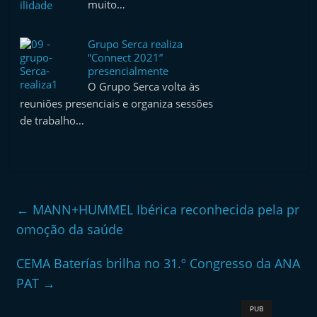
muito…
e
l
Grupo Serca realiza
e
“Connect 2021”
m
presencialmente
O Grupo Serca volta às
P
reuniões presenciais e organiza sessões
o
de trabalho…
r
t
u
g
←
MANN+HUMMEL Ibérica reconhecida pela pr
a
omoção da saúde
l
CEMA Baterías brilha no 31.º Congresso da ANA
PAT
→
PUB