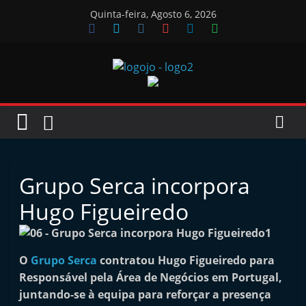
Skip
Quinta-feira, Agosto 6, 2026
to
content
Jornal
das
Oficinas
Grupo Serca incorpora
J
Hugo Figueiredo
o
r
n
O
Grupo Serca
contratou Hugo Figueiredo para
Responsável pela Área de Negócios em Portugal,
a
juntando-se à equipa para reforçar a presença
l