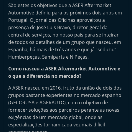
t
São estes os objetivos que a ASER Aftermarket
Automotive definiu para os próximos dois anos em
e
Portugal. O Jornal das Oficinas aproveitou a
r
presença de José Luis Bravo, diretor-geral da
m
central de serviços, no nosso país para se inteirar
a
de todos os detalhes de um grupo que nasceu, em
r
Espanha, há mais de três anos e que já “seduziu”
k
Humberpeças, Samiparts e N Peças.
e
Como nasceu a ASER Aftermarket Automotive e
t
o que a diferencia no mercado?
A
u
A ASER nasceu em 2016, fruto da união de dois dos
grupos bastante experientes no mercado espanhol
t
(GECORUSA e AGERAUTO), com o objetivo de
o
fornecer soluções aos parceiros perante as novas
m
exigências de um mercado global, onde as
ó
especializações tornam cada vez mais difícil
v