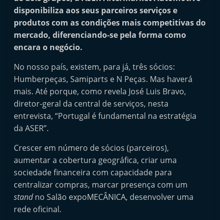
i
disponibiliza aos seus parceiros serviços e
n
produtos com as condições mais competitivas do
mercado, diferenciando-se pela forma como
d
encara o negócio.
e
p
No nosso país, existem, para já, três sócios:
e
Humberpeças, Samiparts e N Peças. Mas haverá
n
mais. Até porque, como revela José Luis Bravo,
diretor-geral da central de serviços, nesta
d
entrevista, “Portugal é fundamental na estratégia
e
da ASER”.
n
t
Crescer em número de sócios (parceiros),
e
aumentar a cobertura geográfica, criar uma
sociedade financeira com capacidade para
d
centralizar compras, marcar presença com um
o
stand
no Salão expoMECÂNICA, desenvolver uma
A
rede oficinal.
f