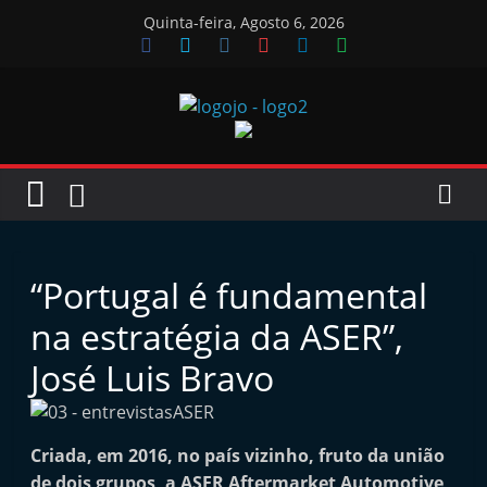
Skip
Quinta-feira, Agosto 6, 2026
to
content
Jornal
das
Oficinas
“Portugal é fundamental
J
na estratégia da ASER”,
o
José Luis Bravo
r
n
a
Criada, em 2016, no país vizinho, fruto da união
l
de dois grupos, a ASER Aftermarket Automotive