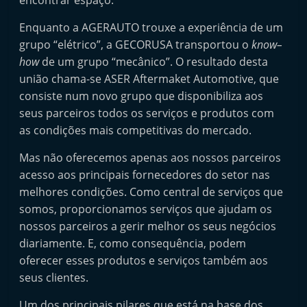
encontrar espaço.
e
Enquanto a AGERAUTO trouxe a experiência de um
l
grupo “elétrico”, a GECORUSA transportou o
know–
e
how
de um grupo “mecânico”. O resultado desta
m
união chama-se ASER Aftermaket Automotive, que
P
consiste num novo grupo que disponibiliza aos
o
seus parceiros todos os serviços e produtos com
r
as condições mais competitivas do mercado.
t
Mas não oferecemos apenas aos nossos parceiros
u
acesso aos principais fornecedores do setor nas
g
melhores condições. Como central de serviços que
a
somos, proporcionamos serviços que ajudam os
l
nossos parceiros a gerir melhor os seus negócios
diariamente. E, como consequência, podem
oferecer esses produtos e serviços também aos
seus clientes.
Um dos principais pilares que está na base dos