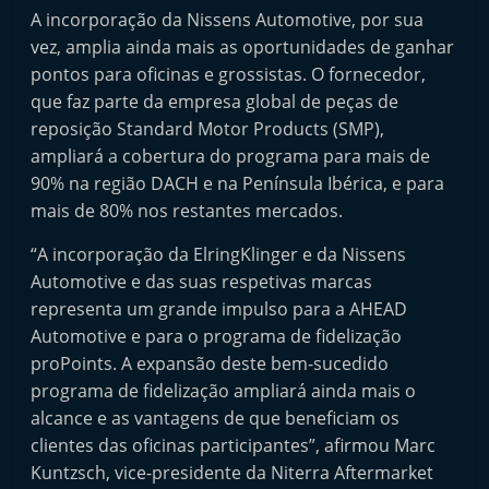
t
A incorporação da Nissens Automotive, por sua
vez, amplia ainda mais as oportunidades de ganhar
e
pontos para oficinas e grossistas. O fornecedor,
r
que faz parte da empresa global de peças de
m
reposição Standard Motor Products (SMP),
a
ampliará a cobertura do programa para mais de
r
90% na região DACH e na Península Ibérica, e para
k
mais de 80% nos restantes mercados.
e
“A incorporação da ElringKlinger e da Nissens
t
Automotive e das suas respetivas marcas
A
representa um grande impulso para a AHEAD
u
Automotive e para o programa de fidelização
t
proPoints. A expansão deste bem-sucedido
o
programa de fidelização ampliará ainda mais o
m
alcance e as vantagens de que beneficiam os
ó
clientes das oficinas participantes”, afirmou Marc
Kuntzsch, vice-presidente da Niterra Aftermarket
v