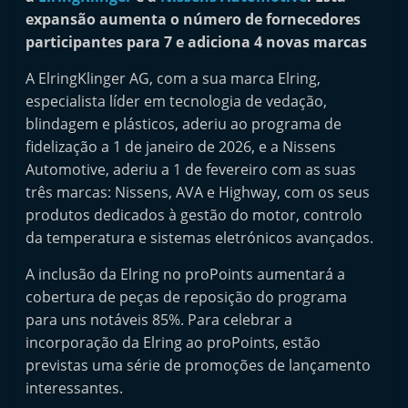
i
expansão aumenta o número de fornecedores
n
participantes para 7 e adiciona 4 novas marcas
d
A ElringKlinger AG, com a sua marca Elring,
e
especialista líder em tecnologia de vedação,
p
blindagem e plásticos, aderiu ao programa de
e
fidelização a 1 de janeiro de 2026, e a Nissens
n
Automotive, aderiu a 1 de fevereiro com as suas
três marcas: Nissens, AVA e Highway, com os seus
d
produtos dedicados à gestão do motor, controlo
e
da temperatura e sistemas eletrónicos avançados.
n
t
A inclusão da Elring no proPoints aumentará a
e
cobertura de peças de reposição do programa
para uns notáveis 85%. Para celebrar a
d
incorporação da Elring ao proPoints, estão
o
previstas uma série de promoções de lançamento
A
interessantes.
f