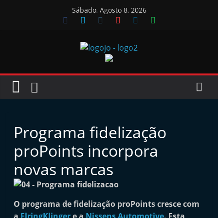
Skip
Sábado, Agosto 8, 2026
to
content
Jornal
das
Oficinas
Programa fidelização
J
proPoints incorpora
o
novas marcas
r
n
a
O programa de fidelização proPoints cresce com
l
a
ElringKlinger
e a
Nissens Automotive
. Esta