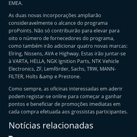
EMEA.
e
l
As duas novas incorporações ampliarão
e
consideravelmente o alcance do programa
m
proPoints. Não só contribuirão para elevar para
oito o número de fornecedores do programa,
P
como também irão adicionar quatro novas marcas:
o
Elring, Nissens, AVA e Highway. Estas irão juntar-se
r
à VARTA, HELLA, NGK Ignition Parts, NTK Vehicle
t
Electronics, ZF, Lemförder, Sachs, TRW, MANN-
u
FILTER, Holts &amp e Prestone.
g
Como sempre, as oficinas interessadas em aderir
a
podem registar-se online para começar a ganhar
l
pontos e beneficiar de promoções imediatas em
cada compra efetuada aos grossistas participantes.
Notícias relacionadas