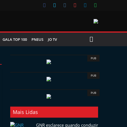
GALA TOP 100
PNEUS
JO TV
PUB
PUB
PUB
Mais Lidas
GNR esclarece quando conduzir