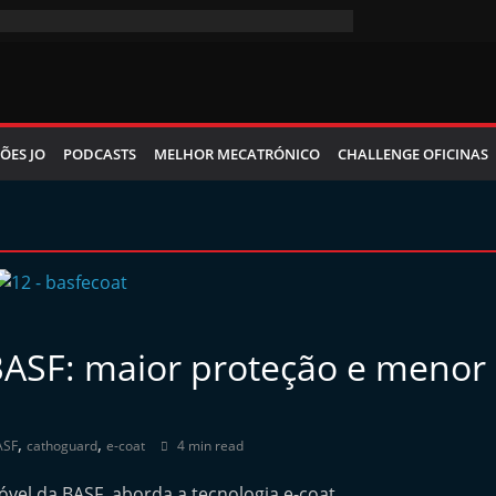
ÕES JO
PODCASTS
MELHOR MECATRÓNICO
CHALLENGE OFICINAS
BASF: maior proteção e menor
,
,
ASF
cathoguard
e-coat
4 min read
vel da BASF, aborda a tecnologia e-coat,…