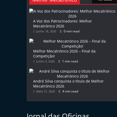
l
e
m
A Voz dos Patrocinadores: Melhor
Mecatrónico 2026
P
0 min read
Junho 18, 2026
o
r
t
Melhor Mecatrónico 2026 – Final da
u
Competição!
1 min read
Junho 3, 2026
g
a
l
André Silva conquista o título de Melhor
Mecatrónico 2026
4 min read
Maio 31, 2026
Jornal das Oficinas