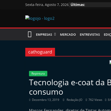
Skip
Sexta-feira, Agosto 7, 2026
Últimas:
to
content
Jornal
EMPRESAS
MERCADO
ENTREVISTAS
EDIÇ
das
Oficinas
cathoguard
J
o
Repintura
Tecnologia e-coat da 
r
n
consumo
a
Dezembro 13, 2019
Redação JO
762 Views
B
l
i
Marcos Fernandes, diretor de Tintas Automó