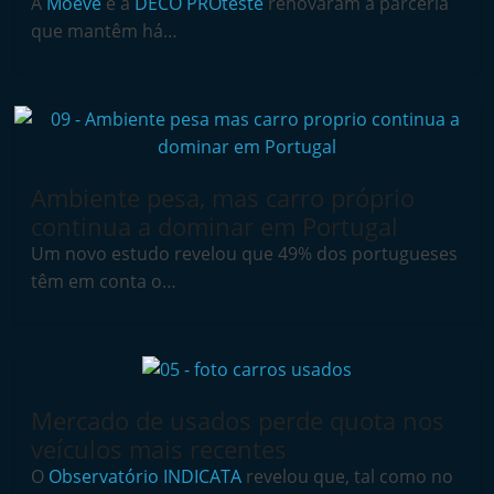
A
Moeve
e a
DECO PROteste
renovaram a parceria
t
que mantêm há…
e
r
m
a
r
Ambiente pesa, mas carro próprio
k
continua a dominar em Portugal
e
Um novo estudo revelou que 49% dos portugueses
t
têm em conta o…
A
u
t
o
Mercado de usados perde quota nos
m
veículos mais recentes
ó
O
Observatório INDICATA
revelou que, tal como no
v