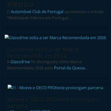
elétrica
i
n
O
Automóvel Club de Portugal
apresentou o estudo
d
“Mobilidade Elétrica em Portugal…
e
p
e
n
Glassdrive volta a ser Marca
d
Recomendada em 2026
e
A
Glassdrive
foi distinguida como Marca
n
Recomendada 2026 pelo
Portal da Queixa
…
t
e
d
o
Moeve e DECO PROteste prolongam
A
parceria
f