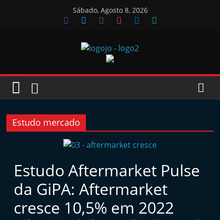
Skip
Sábado, Agosto 8, 2026
to
content
Jornal
das
Oficinas
Estudo mercado
J
o
Estudo Aftermarket Pulse
r
da GiPA: Aftermarket
n
a
cresce 10,5% em 2022
l