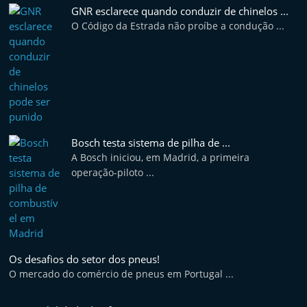
t
GNR esclarece quando conduzir de chinelos ...
O Código da Estrada não proíbe a condução ...
e
r
m
a
r
k
Bosch testa sistema de pilha de ...
e
A Bosch iniciou, em Madrid, a primeira
t
operação-piloto ...
A
u
t
o
Os desafios do setor dos pneus!
m
O mercado do comércio de pneus em Portugal ...
ó
v