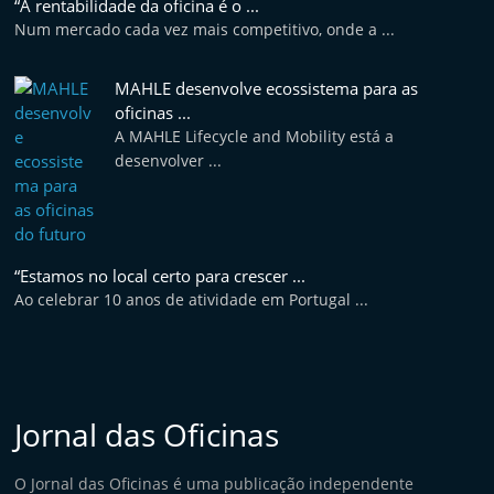
“A rentabilidade da oficina é o ...
e
Num mercado cada vez mais competitivo, onde a ...
l
e
MAHLE desenvolve ecossistema para as
m
oficinas ...
A MAHLE Lifecycle and Mobility está a
P
desenvolver ...
o
r
t
u
“Estamos no local certo para crescer ...
g
Ao celebrar 10 anos de atividade em Portugal ...
a
l
Jornal das Oficinas
O Jornal das Oficinas é uma publicação independente