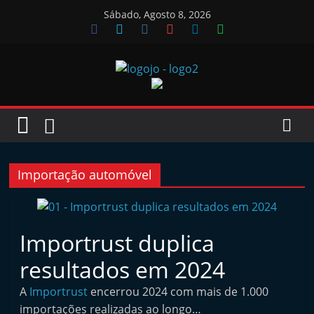
Skip
Sábado, Agosto 8, 2026
to
content
Jornal
das
Oficinas
Importação automóvel
J
o
Importrust duplica
r
resultados em 2024
n
a
A
Importrust
encerrou 2024 com mais de 1.000
l
importações realizadas ao longo…