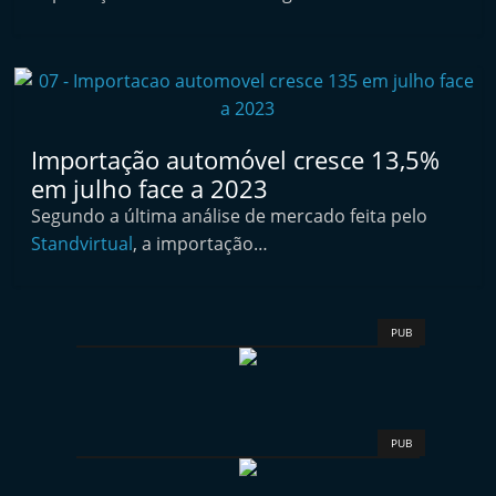
i
n
d
e
p
Importação automóvel cresce 13,5%
e
em julho face a 2023
n
Segundo a última análise de mercado feita pelo
d
Standvirtual
, a importação…
e
n
t
PUB
e
d
o
PUB
A
f