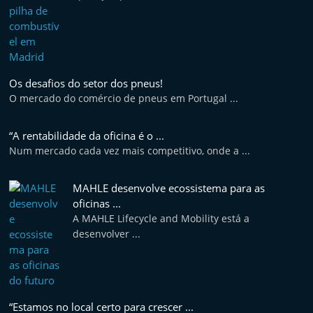
e
l
e
m
Os desafios do setor dos pneus!
P
O mercado do comércio de pneus em Portugal ...
o
r
“A rentabilidade da oficina é o ...
t
Num mercado cada vez mais competitivo, onde a ...
u
g
MAHLE desenvolve ecossistema para as
oficinas ...
a
A MAHLE Lifecycle and Mobility está a
l
desenvolver ...
“Estamos no local certo para crescer ...