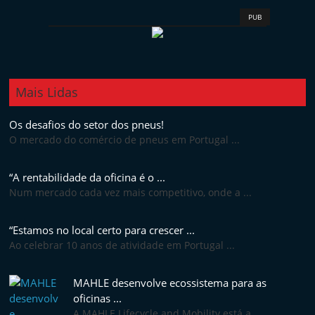
e
PUB
l
e
m
P
Mais Lidas
o
Os desafios do setor dos pneus!
r
O mercado do comércio de pneus em Portugal ...
t
u
“A rentabilidade da oficina é o ...
g
Num mercado cada vez mais competitivo, onde a ...
a
l
“Estamos no local certo para crescer ...
Ao celebrar 10 anos de atividade em Portugal ...
MAHLE desenvolve ecossistema para as
oficinas ...
A MAHLE Lifecycle and Mobility está a