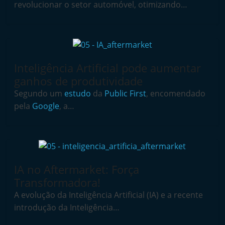
revolucionar o setor automóvel, otimizando…
i
n
d
e
p
Inteligência Artificial pode aumentar
e
ganhos de produtividade
n
Segundo um
estudo
da
Public First
, encomendado
pela
Google
, a…
d
e
n
t
e
IA no Aftermarket: Força
d
Transformadora!
o
A evolução da Inteligência Artificial (IA) e a recente
A
introdução da Inteligência…
f