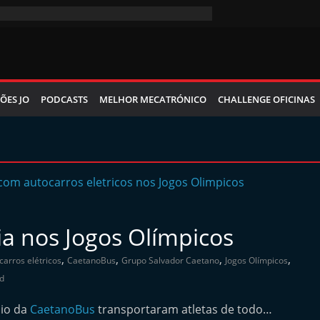
ÕES JO
PODCASTS
MELHOR MECATRÓNICO
CHALLENGE OFICINAS
ia nos Jogos Olímpicos
,
,
,
,
carros elétricos
CaetanoBus
Grupo Salvador Caetano
Jogos Olímpicos
d
nio da
CaetanoBus
transportaram atletas de todo…