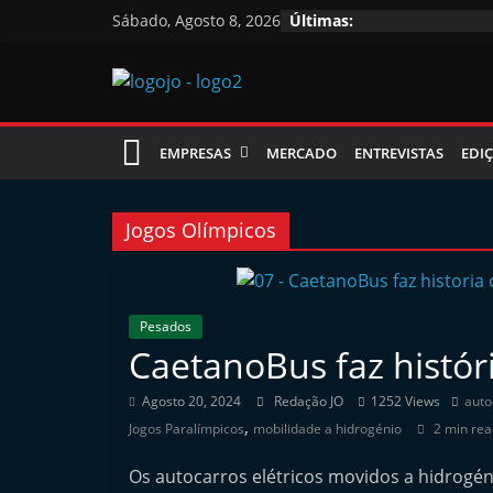
Skip
Sábado, Agosto 8, 2026
Últimas:
to
content
Jornal
EMPRESAS
MERCADO
ENTREVISTAS
EDIÇ
das
Oficinas
Jogos Olímpicos
J
o
Pesados
CaetanoBus faz histór
r
n
Agosto 20, 2024
Redação JO
1252 Views
auto
a
,
Jogos Paralímpicos
mobilidade a hidrogénio
2 min rea
l
Os autocarros elétricos movidos a hidrogé
i