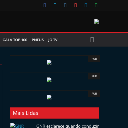
GALA TOP 100
PNEUS
JO TV
PUB
PUB
PUB
Mais Lidas
GNR esclarece quando conduzir