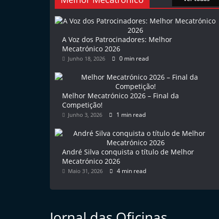
l
e
m
A Voz dos Patrocinadores: Melhor
Mecatrónico 2026
P
0 min read
Junho 18, 2026
o
r
t
Melhor Mecatrónico 2026 – Final da
u
Competição!
1 min read
Junho 3, 2026
g
a
l
André Silva conquista o título de Melhor
Mecatrónico 2026
4 min read
Maio 31, 2026
Jornal das Oficinas