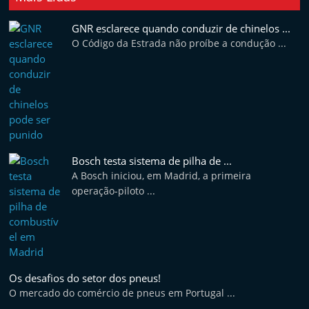
t
GNR esclarece quando conduzir de chinelos ...
e
O Código da Estrada não proíbe a condução ...
r
m
a
r
k
e
Bosch testa sistema de pilha de ...
t
A Bosch iniciou, em Madrid, a primeira
A
operação-piloto ...
u
t
o
m
Os desafios do setor dos pneus!
ó
O mercado do comércio de pneus em Portugal ...
v