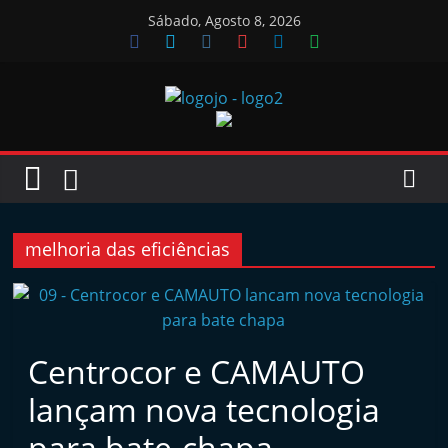
Skip
Sábado, Agosto 8, 2026
to
content
Jornal
das
Oficinas
melhoria das eficiências
J
o
r
Centrocor e CAMAUTO
n
lançam nova tecnologia
a
l
para bate-chapa