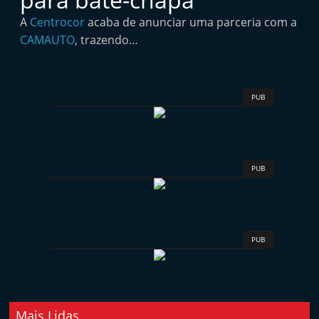
i
A
Centrocor
acaba de anunciar uma parceria com a
n
CAMAUTO
, trazendo…
d
e
p
PUB
e
n
d
e
PUB
n
t
e
PUB
d
o
A
f
Mais Lidas