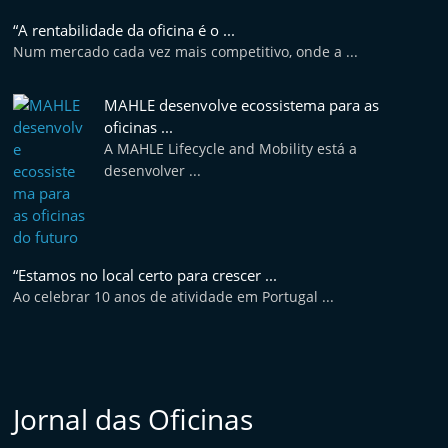
e
“A rentabilidade da oficina é o ...
l
Num mercado cada vez mais competitivo, onde a ...
e
m
MAHLE desenvolve ecossistema para as
P
oficinas ...
A MAHLE Lifecycle and Mobility está a
o
desenvolver ...
r
t
u
g
“Estamos no local certo para crescer ...
a
Ao celebrar 10 anos de atividade em Portugal ...
l
Jornal das Oficinas