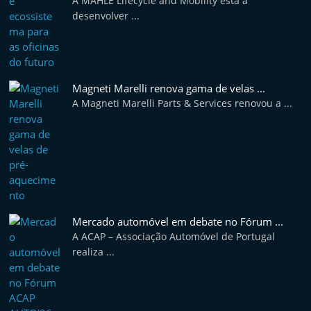
A MAHLE Lifecycle and Mobility está a
e
desenvolver ...
l
e
m
P
Magneti Marelli renova gama de velas ...
A Magneti Marelli Parts & Services renovou a ...
o
r
t
u
g
a
Mercado automóvel em debate no Fórum ...
l
A ACAP – Associação Automóvel de Portugal
realiza ...