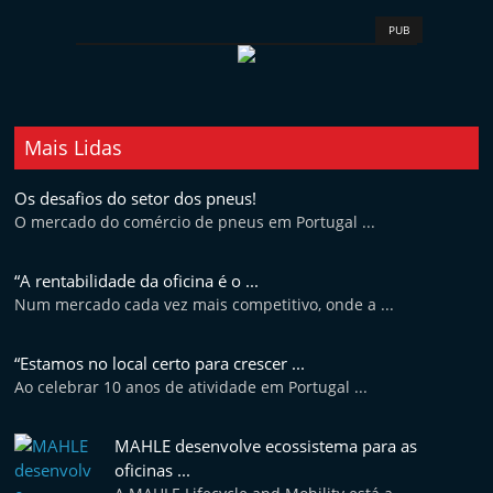
t
PUB
e
r
m
a
Mais Lidas
r
Os desafios do setor dos pneus!
k
O mercado do comércio de pneus em Portugal ...
e
t
“A rentabilidade da oficina é o ...
A
Num mercado cada vez mais competitivo, onde a ...
u
t
“Estamos no local certo para crescer ...
o
Ao celebrar 10 anos de atividade em Portugal ...
m
MAHLE desenvolve ecossistema para as
ó
oficinas ...
v