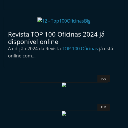
i
n
d
e
Revista TOP 100 Oficinas 2024 já
p
disponível online
e
A edição 2024 da Revista
TOP 100 Oficinas
já está
n
online com…
d
e
n
PUB
t
e
d
o
PUB
A
f