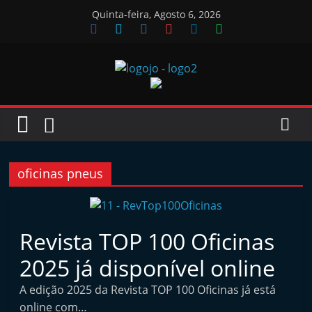
Skip
Quinta-feira, Agosto 6, 2026
to
content
Jornal
das
Oficinas
oficinas pneus
J
o
Revista TOP 100 Oficinas
r
2025 já disponível online
n
a
A edição 2025 da Revista TOP 100 Oficinas já está
l
online com…