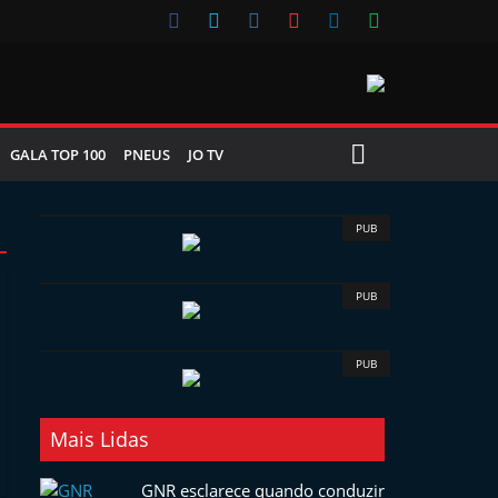
GALA TOP 100
PNEUS
JO TV
PUB
PUB
PUB
Mais Lidas
GNR esclarece quando conduzir