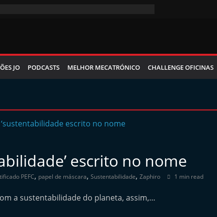
ÕES JO
PODCASTS
MELHOR MECATRÓNICO
CHALLENGE OFICINAS
bilidade’ escrito no nome
,
,
,
tificado PEFC
papel de máscara
Sustentabilidade
Zaphiro
1 min read
m a sustentabilidade do planeta, assim,…