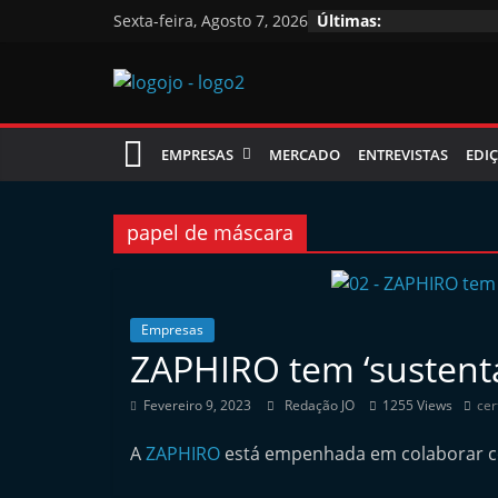
Skip
Sexta-feira, Agosto 7, 2026
Últimas:
to
content
Jornal
EMPRESAS
MERCADO
ENTREVISTAS
EDIÇ
das
Oficinas
papel de máscara
J
o
Empresas
ZAPHIRO tem ‘sustenta
r
n
Fevereiro 9, 2023
Redação JO
1255 Views
cer
a
A
ZAPHIRO
está empenhada em colaborar co
l
i