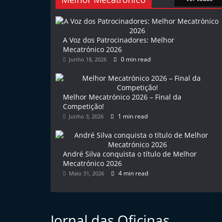
l
e
m
A Voz dos Patrocinadores: Melhor
Mecatrónico 2026
P
0 min read
Junho 18, 2026
o
r
t
Melhor Mecatrónico 2026 – Final da
u
Competição!
1 min read
Junho 3, 2026
g
a
l
André Silva conquista o título de Melhor
Mecatrónico 2026
4 min read
Maio 31, 2026
Jornal das Oficinas