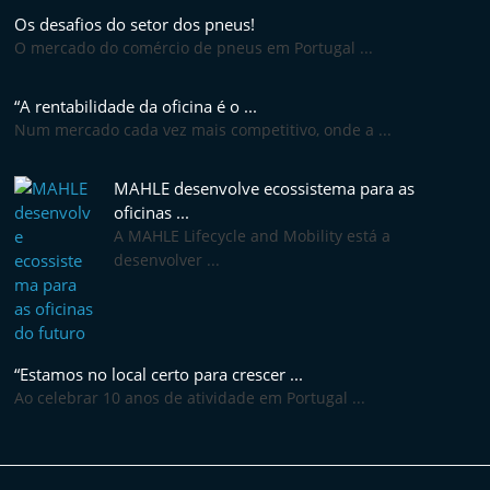
e
Os desafios do setor dos pneus!
l
O mercado do comércio de pneus em Portugal ...
e
“A rentabilidade da oficina é o ...
m
Num mercado cada vez mais competitivo, onde a ...
P
o
MAHLE desenvolve ecossistema para as
r
oficinas ...
t
A MAHLE Lifecycle and Mobility está a
desenvolver ...
u
g
a
l
“Estamos no local certo para crescer ...
Ao celebrar 10 anos de atividade em Portugal ...