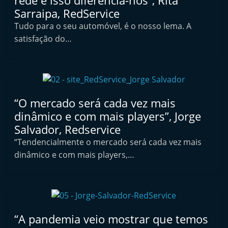
rede e isso diferencia-nos”, Rita
t
Sarraipa, RedService
e
Tudo para o seu automóvel, é o nosso lema. A
r
satisfação do…
m
a
r
k
“O mercado será cada vez mais
e
dinâmico e com mais players”, Jorge
t
Salvador, Redservice
A
“Tendencialmente o mercado será cada vez mais
u
dinâmico e com mais players,…
t
o
m
ó
“A pandemia veio mostrar que temos
v