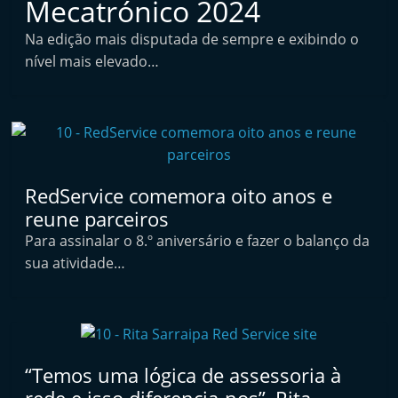
Mecatrónico 2024
i
n
Na edição mais disputada de sempre e exibindo o
nível mais elevado…
d
e
p
e
n
d
RedService comemora oito anos e
e
reune parceiros
n
Para assinalar o 8.º aniversário e fazer o balanço da
t
sua atividade…
e
d
o
A
“Temos uma lógica de assessoria à
f