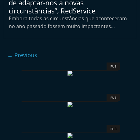
de adaptar-nos a novas
e
circunstâncias”, RedService
l
Embora todas as circunstâncias que aconteceram
e
no ano passado fossem muito impactantes…
m
P
o
← Previous
r
t
PUB
u
g
a
PUB
l
PUB