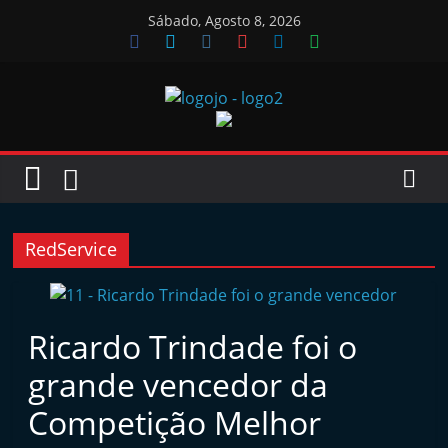
Skip
Sábado, Agosto 8, 2026
to
content
Jornal
das
Oficinas
RedService
J
o
Ricardo Trindade foi o
r
grande vencedor da
n
a
Competição Melhor
l