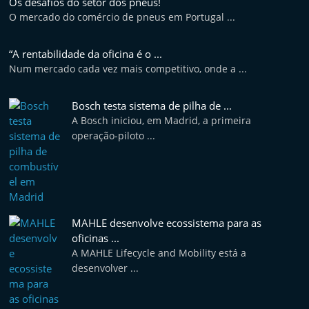
Os desafios do setor dos pneus!
t
O mercado do comércio de pneus em Portugal ...
e
r
“A rentabilidade da oficina é o ...
m
Num mercado cada vez mais competitivo, onde a ...
a
Bosch testa sistema de pilha de ...
r
A Bosch iniciou, em Madrid, a primeira
k
operação-piloto ...
e
t
A
u
t
MAHLE desenvolve ecossistema para as
oficinas ...
o
A MAHLE Lifecycle and Mobility está a
m
desenvolver ...
ó
v