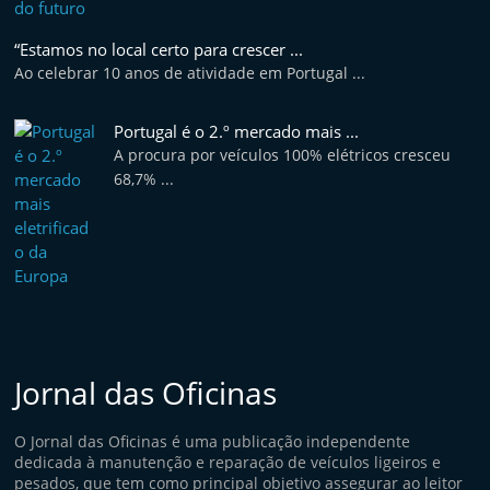
e
l
“Estamos no local certo para crescer ...
Ao celebrar 10 anos de atividade em Portugal ...
e
m
Portugal é o 2.º mercado mais ...
P
A procura por veículos 100% elétricos cresceu
o
68,7% ...
r
t
u
g
a
l
Jornal das Oficinas
O Jornal das Oficinas é uma publicação independente
dedicada à manutenção e reparação de veículos ligeiros e
pesados, que tem como principal objetivo assegurar ao leitor