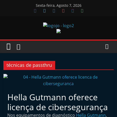
Skip
Sexta-feira, Agosto 7, 2026
to
content
Jornal
das
Oficinas
técnicas de passthru
J
o
r
Hella Gutmann oferece
n
licença de cibersegurança
a
l
Nos equipamentos de diagnóstico
Hella Gutmann
,