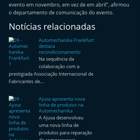
evento em novembro, em vez de em abril”, afirmou
t
o departamento de comunicação do evento.
e
r
Notícias relacionadas
m
a
Automechanika Frankfurt
destaca
r
recondicionamento
k
Na sequência da
e
colaboração com a
prestigiada Associação Internacional de
t
Fabricantes de…
A
u
Ajusa apresenta nova
t
linha de produtos na
o
Automechanika
A Ajusa desenvolveu
m
uma nova linha de
ó
produtos para reparação
v