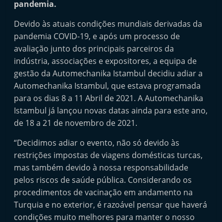
pandemia.
i
n
Devido às atuais condições mundiais derivadas da
d
pandemia COVID-19, e após um processo de
avaliação junto dos principais parceiros da
e
indústria, associações e expositores, a equipa de
p
gestão da Automechanika Istambul decidiu adiar a
e
Automechanika Istambul, que estava programada
n
para os dias 8 a 11 Abril de 2021. A Automechanika
d
Istambul já lançou novas datas ainda para este ano,
e
de 18 a 21 de novembro de 2021.
n
“Decidimos adiar o evento, não só devido às
t
restrições impostas de viagens domésticas turcas,
e
mas também devido à nossa responsabilidade
d
pelos riscos de saúde pública. Considerando os
o
procedimentos de vacinação em andamento na
A
Turquia e no exterior, é razoável pensar que haverá
f
condições muito melhores para manter o nosso