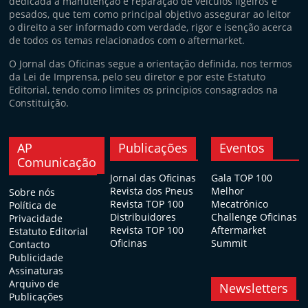
dedicada à manutenção e reparação de veículos ligeiros e
pesados, que tem como principal objetivo assegurar ao leitor
o direito a ser informado com verdade, rigor e isenção acerca
de todos os temas relacionados com o aftermarket.
O Jornal das Oficinas segue a orientação definida, nos termos
da Lei de Imprensa, pelo seu diretor e por este Estatuto
Editorial, tendo como limites os princípios consagrados na
Constituição.
AP
Publicações
Eventos
Comunicação
Jornal das Oficinas
Gala TOP 100
Revista dos Pneus
Melhor
Sobre nós
Revista TOP 100
Mecatrónico
Política de
Distribuidores
Challenge Oficinas
Privacidade
Revista TOP 100
Aftermarket
Estatuto Editorial
Oficinas
Summit
Contacto
Publicidade
Assinaturas
Arquivo de
Newsletters
Publicações