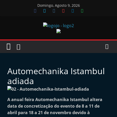
Skip
Domingo, Agosto 9, 2026
to
content
Jornal
das
Oficinas
Automechanika Istambul
J
adiada
o
r
n
A anual feira Automechanika Istambul altera
data de concretização do evento de 8 a 11 de
a
abril para 18 a 21 de novembro devido à
l