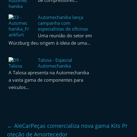
de compressores…
e
l
Automechanika lança
e
campanha com
especialistas de oficinas
m
Uma reunião do setor em
P
Würzburg deu origem à ideia de uma…
o
r
Talosa - Especial
t
Automechanika
A Talosa apresenta na Automechanika
u
a vasta gama de componentes para
g
veículos…
a
l
←
AleCarPeças comercializa nova gama Kits Pr
oteção de Amortecedor