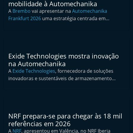
mobilidade à Automechanika
t
A
Brembo
vai apresentar na
Automechanika
e
Frankfurt 2026
uma estratégia centrada em…
r
m
a
r
k
Exide Technologies mostra inovação
na Automechanika
e
A
Exide Technologies
t
, fornecedora de soluções
inovadoras e sustentáveis de armazenamento…
A
u
t
o
m
NRF prepara-se para chegar às 18 mil
ó
referências em 2026
v
A
NRF
, apresentou em Valência, no NRF Iberia