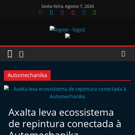
Skip
Sexta-feira, Agosto 7, 2026
to
content
Jornal
das
Oficinas
Automechanika
J
o
r
Axalta leva ecossistema
n
de repintura conectada à
a
l
Automechanika