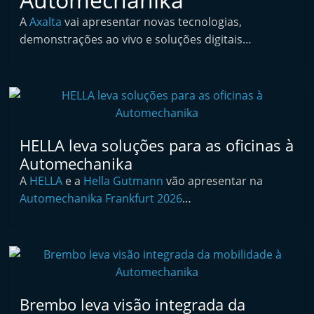
i
A
Axalta
vai apresentar novas tecnologias,
n
demonstrações ao vivo e soluções digitais…
d
e
p
e
n
HELLA leva soluções para as oficinas à
d
Automechanika
e
A
HELLA
e a
Hella Gutmann
vão apresentar na
n
Automechanika Frankfurt 2026
…
t
e
d
o
A
Brembo leva visão integrada da
f