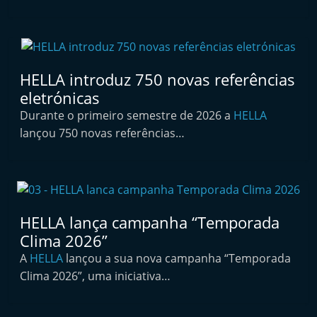
t
e
r
m
HELLA introduz 750 novas referências
a
eletrónicas
r
Durante o primeiro semestre de 2026 a
HELLA
k
lançou 750 novas referências…
e
t
A
u
HELLA lança campanha “Temporada
t
Clima 2026”
o
A
HELLA
lançou a sua nova campanha “Temporada
m
Clima 2026”, uma iniciativa…
ó
v