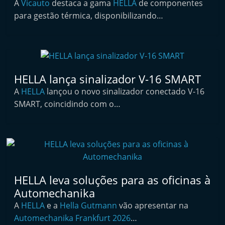
A
Vicauto
destaca a gama
HELLA
de componentes
i
para gestão térmica, disponibilizando…
n
d
e
p
HELLA lança sinalizador V-16 SMART
e
A
HELLA
lançou o novo sinalizador conectado V-16
n
SMART, coincidindo com o…
d
e
n
t
e
d
HELLA leva soluções para as oficinas à
o
Automechanika
A
A
HELLA
e a
Hella Gutmann
vão apresentar na
Automechanika Frankfurt 2026
…
f