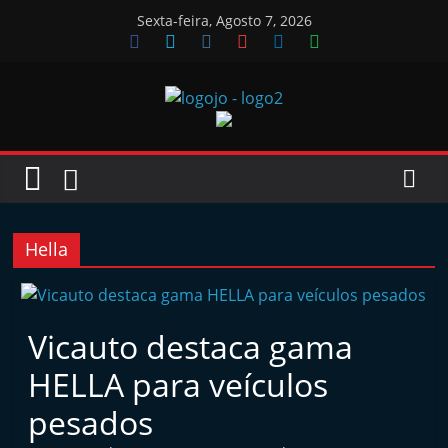
Skip
Sexta-feira, Agosto 7, 2026
to
content
Jornal
das
Oficinas
Hella
J
o
Vicauto destaca gama
r
HELLA para veículos
n
a
pesados
l