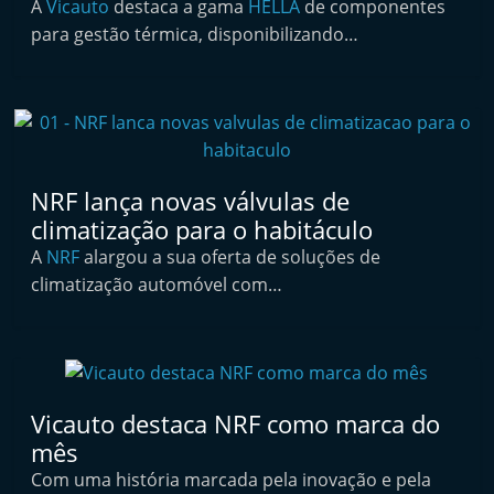
A
Vicauto
destaca a gama
HELLA
de componentes
i
para gestão térmica, disponibilizando…
n
d
e
p
e
NRF lança novas válvulas de
n
climatização para o habitáculo
d
A
NRF
alargou a sua oferta de soluções de
e
climatização automóvel com…
n
t
e
d
o
Vicauto destaca NRF como marca do
mês
A
Com uma história marcada pela inovação e pela
f