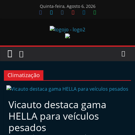
Skip
Quinta-feira, Agosto 6, 2026
to
content
Jornal
das
Oficinas
Climatização
J
o
Vicauto destaca gama
r
HELLA para veículos
n
a
pesados
l