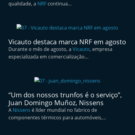
qualidade, a
NRF
continua…
t
e
r
m
a
Vicauto destaca marca NRF em agosto
r
Durante o mês de agosto, a
Vicauto
, empresa
k
especializada em comercialização…
e
t
A
u
“Um dos nossos trunfos é o serviço”,
t
Juan Domingo Muñoz, Nissens
o
A
Nissens
é líder mundial no fabrico de
m
componentes térmicos para automóveis,…
ó
v