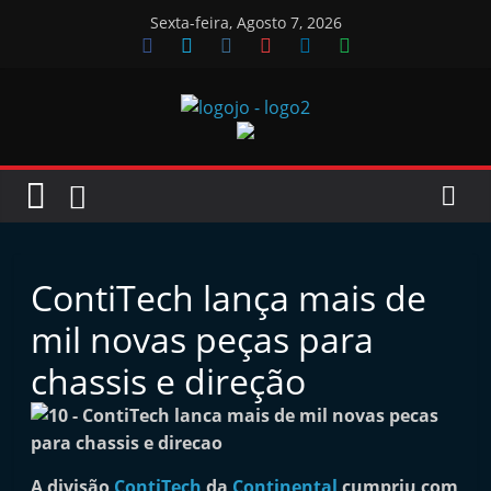
Skip
Sexta-feira, Agosto 7, 2026
to
content
Jornal
das
Oficinas
ContiTech lança mais de
J
mil novas peças para
o
chassis e direção
r
n
a
l
A divisão
ContiTech
da
Continental
cumpriu com