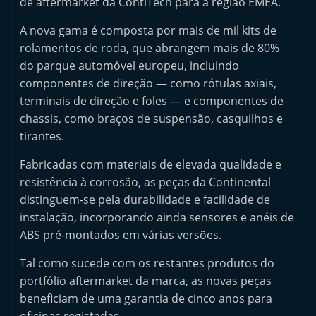
de aftermarket da ContiTech para a região EMEA.
t
A nova gama é composta por mais de mil kits de
e
rolamentos de roda, que abrangem mais de 80%
r
do parque automóvel europeu, incluindo
m
componentes de direção — como rótulas axiais,
a
terminais de direção e foles — e componentes de
r
chassis, como braços de suspensão, casquilhos e
k
tirantes.
e
Fabricadas com materiais de elevada qualidade e
t
resistência à corrosão, as peças da Continental
A
distinguem-se pela durabilidade e facilidade de
u
instalação, incorporando ainda sensores e anéis de
t
ABS pré-montados em várias versões.
o
Tal como sucede com os restantes produtos do
m
portfólio aftermarket da marca, as novas peças
ó
beneficiam de uma garantia de cinco anos para
v