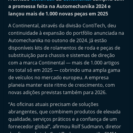
i
a promessa feita na Automechanika 2024 e
n
lançou mais de 1.000 novas peças em 2025
d
A Continental, através da divisão ContiTech, deu
e
continuidade à expansão do portfólio anunciada na
p
Automechanika no outono de 2024. Já estão
e
disponíveis kits de rolamentos de roda e peças de
n
substituição para chassis e sistemas de direção
com a marca Continental — mais de 1.000 artigos
d
no total só em 2025 — cobrindo uma ampla gama
e
de veículos no mercado europeu. A empresa
n
planeia manter este ritmo de crescimento, com
t
novas adições previstas também para 2026.
e
“As oficinas atuais precisam de soluções
d
abrangentes, que combinem produtos de elevada
o
qualidade, serviços práticos e a confiança de um
A
fornecedor global”, afirmou Rolf Sudmann, diretor
f