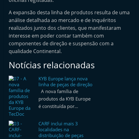
oficinas registadas.
e
A expansão desta linha de produtos resulta de uma
l
análise detalhada ao mercado e de inquéritos
e
realizados junto dos clientes, que manifestaram
m
interesse em poder contar também com
P
componentes de direção e suspensão com a
o
qualidade Continental.
r
Notícias relacionadas
t
u
KYB Europe lança nova
g
linha de peças de direção
A nova família de
a
produtos da KYB Europe
l
é constituída por…
CARF inclui mais 3
localidades na
distribuição de peças